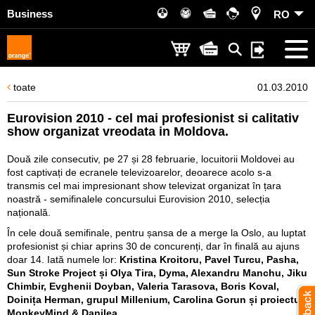
Business
RO
toate
01.03.2010
Eurovision 2010 - cel mai profesionist si calitativ
show organizat vreodata in Moldova.
Două zile consecutiv, pe 27 și 28 februarie, locuitorii Moldovei au
fost captivați de ecranele televizoarelor, deoarece acolo s-a
transmis cel mai impresionant show televizat organizat în țara
noastră - semifinalele concursului Eurovision 2010, selecția
națională.
În cele două semifinale, pentru șansa de a merge la Oslo, au luptat
profesionist și chiar aprins 30 de concurenți, dar în finală au ajuns
doar 14. Iată numele lor:
Kristina Kroitoru, Pavel Turcu, Pasha,
Sun Stroke Project și Olya Tira, Dyma, Alexandru Manchu, Jiku
Chimbir, Evghenii Doyban, Valeria Tarasova, Boris Koval,
Doinița Herman, grupul Millenium, Carolina Gorun și proiectul
MonkeyMind & Danilea
.