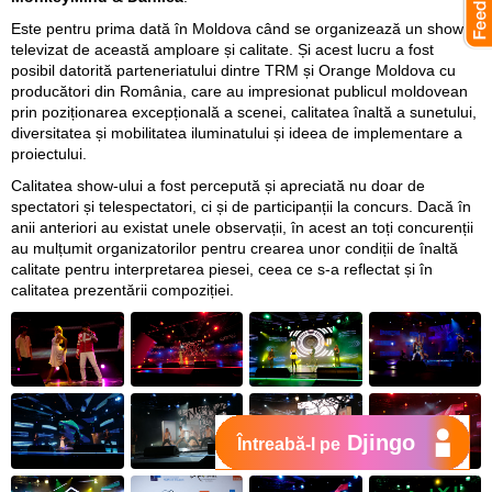
Este pentru prima dată în Moldova când se organizează un show
televizat de această amploare și calitate. Și acest lucru a fost
posibil datorită parteneriatului dintre TRM și Orange Moldova cu
producători din România, care au impresionat publicul moldovean
prin poziționarea excepțională a scenei, calitatea înaltă a sunetului,
diversitatea și mobilitatea iluminatului și ideea de implementare a
proiectului.
Calitatea show-ului a fost percepută și apreciată nu doar de
spectatori și telespectatori, ci și de participanții la concurs. Dacă în
anii anteriori au existat unele observații, în acest an toți concurenții
au mulțumit organizatorilor pentru crearea unor condiții de înaltă
calitate pentru interpretarea piesei, ceea ce s-a reflectat și în
calitatea prezentării compoziției.
Djingo
Întreabă-l pe