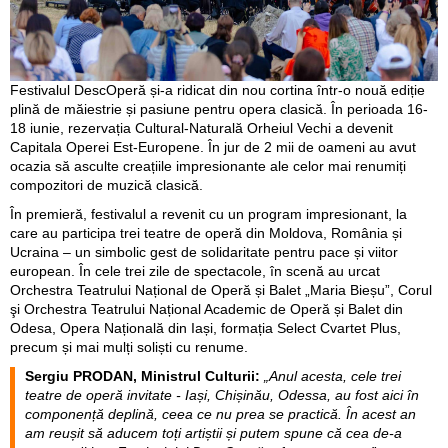
Festivalul DescOperă și-a ridicat din nou cortina într-o nouă ediție
plină de măiestrie și pasiune pentru opera clasică. În perioada 16-
18 iunie, rezervația Cultural-Naturală Orheiul Vechi a devenit
Capitala Operei Est-Europene. În jur de 2 mii de oameni au avut
ocazia să asculte creațiile impresionante ale celor mai renumiți
compozitori de muzică clasică.
În premieră, festivalul a revenit cu un program impresionant, la
care au participa trei teatre de operă din Moldova, România și
Ucraina – un simbolic gest de solidaritate pentru pace și viitor
european. În cele trei zile de spectacole, în scenă au urcat
Orchestra Teatrului Național de Operă și Balet „Maria Bieșu”, Corul
şi Orchestra Teatrului Național Academic de Operă și Balet din
Odesa, Opera Națională din Iași, formația Select Cvartet Plus,
precum și mai mulți soliști cu renume.
Sergiu PRODAN, Ministrul Culturii:
„Anul acesta, cele trei
teatre de operă invitate - Iași, Chișinău, Odessa, au fost aici în
componență deplină, ceea ce nu prea se practică. În acest an
am reușit să aducem toți artiștii și putem spune că cea de-a