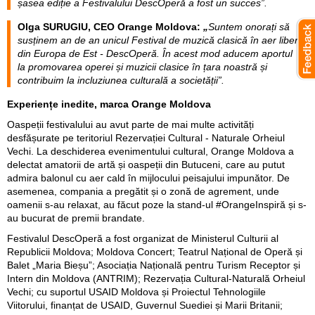
șasea ediție a Festivalului DescOperă a fost un succes”.
Olga SURUGIU, CEO Orange Moldova:
„
Suntem onorați să
susținem an de an unicul Festival de muzică clasică în aer liber
din Europa de Est - DescOperă. În acest mod aducem aportul
la promovarea operei și muzicii clasice în țara noastră și
contribuim
la incluziunea culturală a societății”.
Experiențe inedite, marca Orange Moldova
Oaspeții festivalului au avut parte de mai multe activități
desfășurate pe teritoriul Rezervației Cultural - Naturale Orheiul
Vechi. La deschiderea evenimentului cultural, Orange Moldova a
delectat amatorii de artă și oaspeții din Butuceni, care au putut
admira balonul cu aer cald în mijlocului peisajului impunător. De
asemenea, compania a pregătit și o zonă de agrement, unde
oamenii s-au relaxat, au făcut poze la stand-ul #OrangeInspiră și s-
au bucurat de premii brandate.
Festivalul DescOperă a fost organizat de Ministerul Culturii al
Republicii Moldova; Moldova Concert; Teatrul Național de Operă și
Balet „Maria Bieșu”; Asociația Națională pentru Turism Receptor și
Intern din Moldova (ANTRIM); Rezervația Cultural-Naturală Orheiul
Vechi; cu suportul USAID Moldova și Proiectul Tehnologiile
Viitorului, finanțat de USAID, Guvernul Suediei și Marii Britanii;