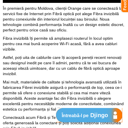
În premieră pentru Moldova, clienții Orange care se conectează la
servicii fixe de Internet prin Fibră optică pot alege Fibra invizibilă
pentru conexiunile din interiorul locuinței sau biroului. Noua
tehnologie combină performanța înaltă cu un design estetic discret,
perfect pentru orice casă sau oficiu.
Fibra invizibilă îți permite să amplasezi routerul în locul optim
pentru cea mai bună acoperire Wi-Fi acasă, fără a avea cabluri
vizibile.
Astfel, poți uita de cablurile care îți acoperă pereții recent renovați
sau designul inedit pe care îl admiri, pentru că te vei bucura de
aceeași viteză uimitoare, dar cu un cablu de fibră optică aproape
invizibil.
Mai mult, materialele de calitate și tehnologia avansată utilizată în
fabricarea Fibrei invizibile asigură o performanță de top, ceea ce-i
permite să ofere o conexiune stabilă și cea mai mare viteză
disponibilă. Aceste avantaje fac din Fibra invizibilă o alegere
excelentă pentru necesitățile moderne de conectivitate, combinând
estetica cu performanța și fiabilitatea.
Djingo
Întreabă-l pe
Conectează acum Fibră și Televiziune de la Orange, primește
oferta generoasă la conectare și poți solicita adițional conexiunea