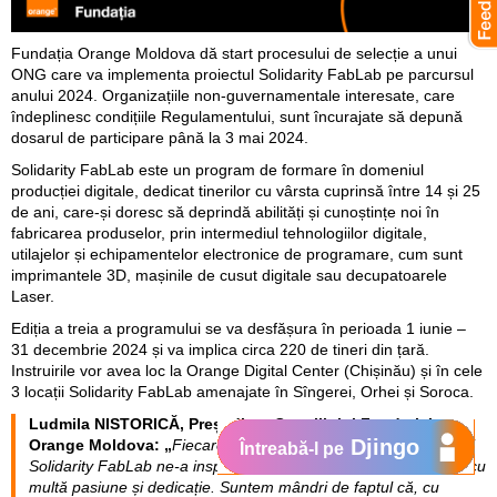
Fundația Orange Moldova dă start procesului de selecție a unui
ONG care va implementa proiectul Solidarity FabLab pe parcursul
anului 2024. Organizațiile non-guvernamentale interesate, care
îndeplinesc condițiile Regulamentului, sunt încurajate să depună
dosarul de participare până la 3 mai 2024.
Solidarity FabLab este un program de formare în domeniul
producției digitale, dedicat tinerilor cu vârsta cuprinsă între 14 și 25
de ani, care-și doresc să deprindă abilități și cunoștințe noi în
fabricarea produselor, prin intermediul tehnologiilor digitale,
utilajelor și echipamentelor electronice de programare, cum sunt
imprimantele 3D, mașinile de cusut digitale sau decupatoarele
Laser.
Ediția a treia a programului se va desfășura în perioada 1 iunie –
31 decembrie 2024 și va implica circa 220 de tineri din țară.
Instruirile vor avea loc la Orange Digital Center (Chișinău) și în cele
3 locații Solidarity FabLab amenajate în Sîngerei, Orhei și Soroca.
Ludmila NISTORICĂ, Președinta Consiliului Fundației
Djingo
Orange Moldova: „
Fiecare ediție de până acum a programului
Întreabă-l pe
Solidarity FabLab ne-a inspirat prin proiecte creative, realizate cu
multă pasiune și dedicație. Suntem mândri de faptul că, cu