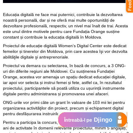
Educația digitală ne face mai puternici, contribuie la dezvoltarea
noastră personală, dar și ne oferă mai multe oportunități de
dezvoltare profesională, respectiv, un nivel mai înalt de trai. Acesta
este unul dintre motivele pentru care Fundația Orange susține
constant și contribuie la educația digitală în Moldova.
Proiectul de educație digitală Women’s Digital Center este dedicat
femeilor și tinerelor din Moldova, prin care acestea îşi vor dezvolta
abilităţile digitale şi antreprenoriale.
Proiectul va demara cu selectarea, în bază de concurs, a 3 ONG-
uri din diferite regiuni ale Moldovei. Cu susținerea Fundației
Orange, acestea vor amenaja un spațiu dedicat educației digitale,
iar apoi vor selecta și instrui femei și fete, astfel ca, în rezultatul
proiectului, participantele să poată utiliza cu ușurință instrumente
digitale pentru administrarea și promovarea unei afaceri.
ONG-urile vor primi câte un grant în valoare de 103 mii lei pentru
organizarea activităţilor din proiect, precum și echipament digital
pentru desfășurarea instruirilor.
Djingo
Întreabă-l pe
Pentru a participa la concurs, ONG-urile trebuie să aibă cel puțin 5
ani de activitate în domenii relevante proiectului, minim 5 angajați,