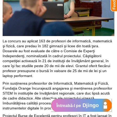
La concurs au aplicat 163 de profesori de informatică, matematică
şi fizică, care predau în 182 gimnazii şi licee din toată ţara.
Dosarele au fost evaluate de către o Comisie de Experţi
Independenţi, nominalizată în cadrul proiectului. Câştigătorii
competiţiei activează în 21 de instituţii de învăţământ general, în
care îşi fac studiile peste 20 de mii de elevi. Grantul oferit fiecărui
profesor presupune o bursă în valoare de 25 de mii de lei şi un
laptop performant.
Prin susținerea profesorilor de Informatică, Matematică şi Fizică,
Fundaţia Orange încurajează angajarea şi menținerea profesorilor
STEM în instituţiile de învăţământ regionale, care duc lipsă acută
de cadre didactice. Alte obiective ale proiectului vizează
îmbunătăţirea calității procesului educaţional, prin utilizarea
Djingo
Întreabă-l pe
instrumentelor digitale în procesul de predare.
Proiectul Burse de Excelență pentru profesori în IT a fost lansat în