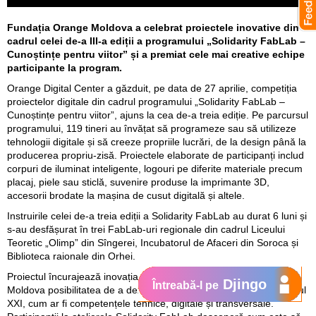
Fundația Orange Moldova a celebrat proiectele inovative din
cadrul celei de-a III-a ediții a programului „Solidarity FabLab –
Cunoștințe pentru viitor” și a premiat cele mai creative echipe
participante la program.
Orange Digital Center a găzduit, pe data de 27 aprilie, competiția
proiectelor digitale din cadrul programului „Solidarity FabLab –
Cunoștințe pentru viitor”, ajuns la cea de-a treia ediție. Pe parcursul
programului, 119 tineri au învățat să programeze sau să utilizeze
tehnologii digitale și să creeze propriile lucrări, de la design până la
producerea propriu-zisă. Proiectele elaborate de participanți includ
corpuri de iluminat inteligente, logouri pe diferite materiale precum
placaj, piele sau sticlă, suvenire produse la imprimante 3D,
accesorii brodate la mașina de cusut digitală și altele.
Instruirile celei de-a treia ediții a Solidarity FabLab au durat 6 luni și
s-au desfășurat în trei FabLab-uri regionale din cadrul Liceului
Teoretic „Olimp” din Sîngerei, Incubatorul de Afaceri din Soroca și
Biblioteca raionale din Orhei.
Proiectul încurajează inovația și le oferă tinerilor din Republica
Djingo
Întreabă-l pe
Moldova posibilitatea de a dezvolta abilități esențiale pentru secolul
XXI, cum ar fi competențele tehnice, digitale și transversale.