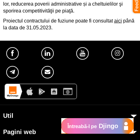
lor, reducerea poverii administrative și a cheltuielilor şi
sporirea competitivităţii pe piaţă.
Proiectul contractului de fuziune poate fi consultat
aici
până
la data de 31.05.2023.
Util
Djingo
Întreabă-l pe
Despre Orange Moldova
Pagini web
ISO