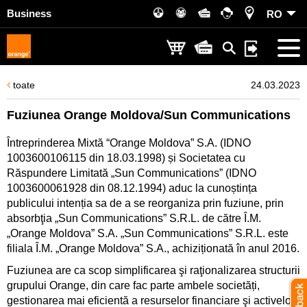
Business
RO
toate
24.03.2023
Fuziunea Orange Moldova/Sun Communications
Întreprinderea Mixtă “Orange Moldova” S.A. (IDNO
1003600106115 din 18.03.1998) și Societatea cu
Răspundere Limitată „Sun Communications” (IDNO
1003600061928 din 08.12.1994) aduc la cunoștința
publicului intenția sa de a se reorganiza prin fuziune, prin
absorbţia „Sun Communications” S.R.L. de către Î.M.
„Orange Moldova” S.A. „Sun Communications” S.R.L. este
filiala Î.M. „Orange Moldova” S.A., achiziționată în anul 2016.
Fuziunea are ca scop simplificarea şi raţionalizarea structurii
grupului Orange, din care fac parte ambele societăți,
gestionarea mai eficientă a resurselor financiare şi activelor