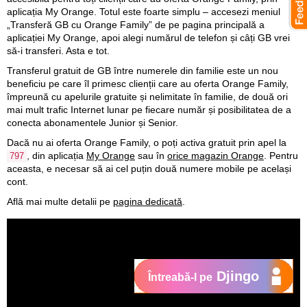
aplicația My Orange. Totul este foarte simplu – accesezi meniul
„Transferă GB cu Orange Family” de pe pagina principală a
aplicației My Orange, apoi alegi numărul de telefon și câți GB vrei
să-i transferi. Asta e tot.
Transferul gratuit de GB între numerele din familie este un nou
beneficiu pe care îl primesc clienții care au oferta Orange Family,
împreună cu apelurile gratuite și nelimitate în familie, de două ori
mai mult trafic Internet lunar pe fiecare număr și posibilitatea de a
conecta abonamentele Junior și Senior.
Dacă nu ai oferta Orange Family, o poți activa gratuit prin apel la
, din aplicația
My Orange
sau în
orice magazin Orange
. Pentru
797
aceasta, e necesar să ai cel puțin două numere mobile pe același
cont.
Află mai multe detalii pe
pagina dedicată
.
Djingo
Întreabă-l pe