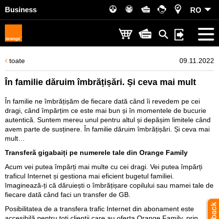
Business
RO
toate
09.11.2022
În familie dăruim îmbrățișări. Și ceva mai mult
În familie ne îmbrățișăm de fiecare dată când îi revedem pe cei
dragi, când împărțim ce este mai bun și în momentele de bucurie
autentică. Suntem mereu unul pentru altul și depășim limitele când
avem parte de susținere. În familie dăruim îmbrățișări. Și ceva mai
mult…
Transferă gigabaiți pe numerele tale din Orange Family
Acum vei putea împărți mai multe cu cei dragi. Vei putea împărți
traficul Internet și gestiona mai eficient bugetul familiei.
Imaginează-ți că dăruiești o îmbrățișare copilului sau mamei tale de
fiecare dată când faci un transfer de GB.
Posibilitatea de a transfera trafic Internet din abonament este
accesibilă pentru toți clienții care au oferta Orange Family, prin