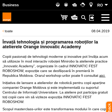
Business
RO
toate
08.04.2019
Învață tehnologia și programarea roboților la
atelierele Orange Innovatic Academy
Copiii pasionați de tehnologii moderne și inovative pot învăța acum
să utilizeze în mod interactiv roboțeii Minirobo la atelierele practice
„Innovatic Academy”, organizate în cadrul INNOVATIC FEST
ROBOSHOW, expoziție care se desfășoară în premieră în
Republica Moldova. Orarul workshop-urilor poate fi consultat
aici.
Inițiativa de lansare a atelierelor de robotică pentru copii aparține
companiei Orange Moldova și este implementată cu suportul
Centrului de Informații Universitare. La ateliere pot participa gratuit
toți copiii care vin să viziteze expoziția INNOVATIC FEST
ROBOSHOW.
Scopul masterclass-urilor este transformarea modului în care copiii