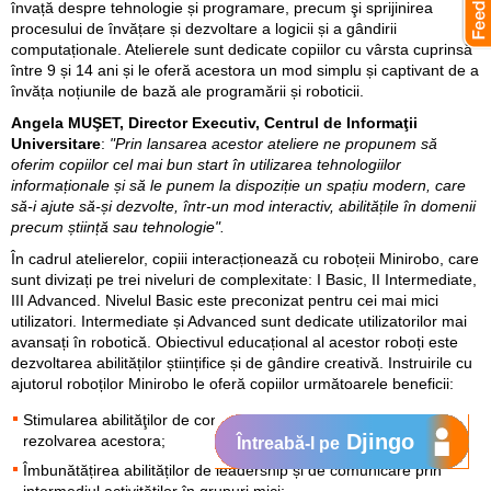
învață despre tehnologie și programare, precum şi sprijinirea
procesului de învățare și dezvoltare a logicii și a gândirii
computaționale. Atelierele sunt dedicate copiilor cu vârsta cuprinsă
între 9 și 14 ani și le oferă acestora un mod simplu și captivant de a
învăța noțiunile de bază ale programării și roboticii.
Angela MUŞET, Director Executiv, Centrul de Informaţii
Universitare
:
"Prin lansarea acestor ateliere ne propunem să
oferim copiilor cel mai bun start în utilizarea tehnologiilor
informaționale și să le punem la dispoziție un spațiu modern, care
să-i ajute să-și dezvolte, într-un mod interactiv, abilitățile în domenii
precum știință sau tehnologie".
În cadrul atelierelor, copiii interacționează cu roboțeii Minirobo, care
sunt divizați pe trei niveluri de complexitate: I Basic, II Intermediate,
III Advanced. Nivelul Basic este preconizat pentru cei mai mici
utilizatori. Intermediate și Advanced sunt dedicate utilizatorilor mai
avansați în robotică. Obiectivul educațional al acestor roboți este
dezvoltarea abilităților științifice și de gândire creativă. Instruirile cu
ajutorul roboților Minirobo le oferă copiilor următoarele beneficii:
Stimularea abilităţilor de concentrare asupra problemelor şi
Djingo
rezolvarea acestora;
Întreabă-l pe
Îmbunătățirea abilităților de leadership și de comunicare prin