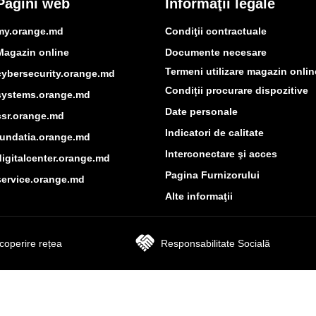
Pagini web
Informaţii legale
my.orange.md
Condiţii contractuale
Magazin online
Documente necesare
Termeni utilizare magazin onlin
cybersecurity.orange.md
Condiții procurare dispozitive
systems.orange.md
Date personale
csr.orange.md
Indicatori de calitate
fundatia.orange.md
Interconectare şi acces
digitalcenter.orange.md
Pagina Furnizorului
service.orange.md
Alte informaţii
coperire rețea
Responsabilitate Socială