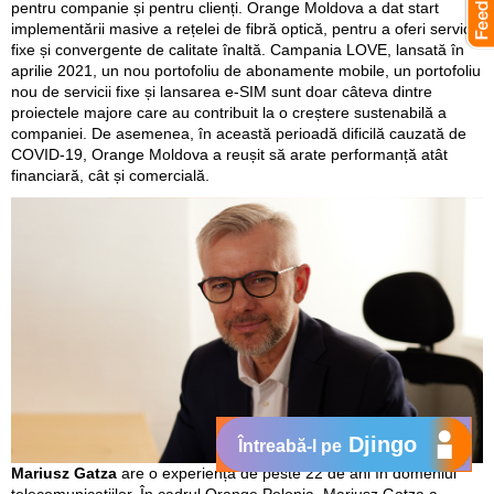
pentru companie și pentru clienți. Orange Moldova a dat start
implementării masive a rețelei de fibră optică, pentru a oferi servicii
fixe și convergente de calitate înaltă. Campania LOVE, lansată în
aprilie 2021, un nou portofoliu de abonamente mobile, un portofoliu
nou de servicii fixe și lansarea e-SIM sunt doar câteva dintre
proiectele majore care au contribuit la o creștere sustenabilă a
companiei. De asemenea, în această perioadă dificilă cauzată de
COVID-19, Orange Moldova a reușit să arate performanță atât
financiară, cât și comercială.
Djingo
Întreabă-l pe
Mariusz Gatza
are o experiență de peste 22 de ani în domeniul
telecomunicațiilor. În cadrul Orange Polonia, Mariusz Gatza a