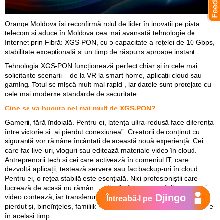
Orange Moldova își reconfirmă rolul de lider în inovații pe piața
telecom și aduce în Moldova cea mai avansată tehnologie de
Internet prin Fibră: XGS-PON, cu o capacitate a rețelei de 10 Gbps,
stabilitate excepțională și un timp de răspuns aproape instant.
Tehnologia XGS-PON funcționează perfect chiar și în cele mai
solicitante scenarii – de la VR la smart home, aplicații cloud sau
gaming. Totul se mișcă mult mai rapid , iar datele sunt protejate cu
cele mai moderne standarde de securitate.
Cine se va bucura cel mai mult de XGS-PON?
Gamerii, fără îndoială. Pentru ei, latența ultra-redusă face diferența
între victorie și „ai pierdut conexiunea”. Creatorii de conținut cu
siguranță vor rămâne încântați de această nouă experiență. Cei
care fac live-uri, vloguri sau editează materiale video în cloud.
Antreprenorii tech și cei care activează în domeniul IT, care
dezvoltă aplicații, testează servere sau fac backup-uri în cloud.
Pentru ei, o rețea stabilă este esențială. Nici profesioniștii care
lucrează de acasă nu rămân pe dinafară – pentru că fiecare apel
Djingo
video contează, iar transferurile rapide înseamnă mai puțin timp
Întreabă-l pe
pierdut și, bineînțeles, familiile moderne, unde toată lumea e online
în același timp.