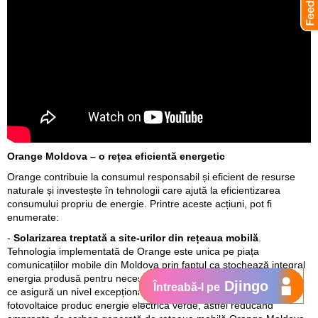
Orange Moldova – o rețea eficientă energetic
Orange contribuie la consumul responsabil și eficient de resurse
naturale și investește în tehnologii care ajută la eficientizarea
consumului propriu de energie. Printre aceste acțiuni, pot fi
enumerate:
-
Solarizarea treptată a site-urilor din rețeaua mobilă
.
Tehnologia implementată de Orange este unica pe piața
comunicațiilor mobile din Moldova prin faptul ca stochează integral
energia produsă pentru necesitățile de funcționare a stațiilor, ceea
Djingo
Întreabă-l pe
ce asigură un nivel excepțional de reziliență energetică. Panourile
fotovoltaice produc energie electrică verde, astfel reducând