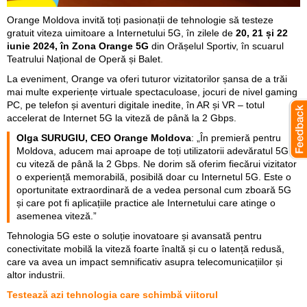
Orange Moldova invită toți pasionații de tehnologie să testeze
gratuit viteza uimitoare a Internetului 5G, în zilele de
20, 21 și 22
iunie 2024, în Zona Orange 5G
din Orășelul Sportiv, în scuarul
Teatrului Național de Operă și Balet.
La eveniment, Orange va oferi tuturor vizitatorilor șansa de a trăi
mai multe experiențe virtuale spectaculoase, jocuri de nivel gaming
PC, pe telefon și aventuri digitale inedite, în AR și VR – totul
accelerat de Internet 5G la viteză de până la 2 Gbps.
Olga SURUGIU, CEO Orange Moldova
: „În premieră pentru
Moldova, aducem mai aproape de toți utilizatorii adevăratul 5G
cu viteză de până la 2 Gbps. Ne dorim să oferim fiecărui vizitator
o experiență memorabilă, posibilă doar cu Internetul 5G. Este o
oportunitate extraordinară de a vedea personal cum zboară 5G
și care pot fi aplicațiile practice ale Internetului care atinge o
asemenea viteză.”
Tehnologia 5G este o soluție inovatoare și avansată pentru
conectivitate mobilă la viteză foarte înaltă și cu o latență redusă,
care va avea un impact semnificativ asupra telecomunicațiilor și
altor industrii.
Testează azi tehnologia care schimbă viitorul