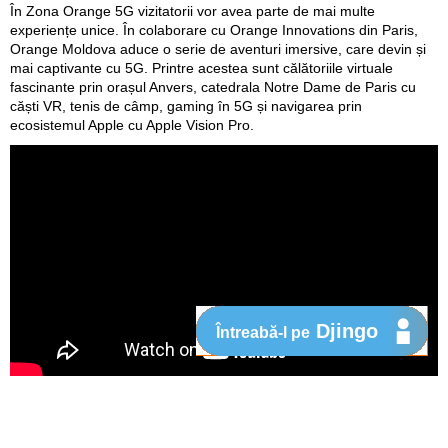
În Zona Orange 5G vizitatorii vor avea parte de mai multe
experiențe unice. În colaborare cu Orange Innovations din Paris,
Orange Moldova aduce o serie de aventuri imersive, care devin și
mai captivante cu 5G. Printre acestea sunt călătoriile virtuale
fascinante prin orașul Anvers, catedrala Notre Dame de Paris cu
căști VR, tenis de câmp, gaming în 5G și navigarea prin
ecosistemul Apple cu Apple Vision Pro.
Djingo
Întreabă-l pe
Mai multe detalii despre eveniment sunt disponibile pe
www.orange.md/5G