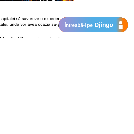
i capitalei să savureze o experiență
Djingo
talei, unde vor avea ocazia să-și pună
Întreabă-l pe
ă logotipul Orange și va putea fi
 octombrie, pe strada pietonală Eugen
ntersecția cu strada Constantin Tănase.
mișcă înainte.
Îți mulțumim că ne