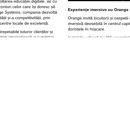
ltarea educației digitale, iar cu
onturi celor care își doresc să
Experiențe imersive cu Orange
ange Systems, compania dezvoltă
ții și a competitivității, prin
Orange invită locuitorii și oaspeți
centre locale de excelență.
imersivă deosebită în centrul capi
dorințele în mișcare.
epetabile tuturor clienților și
tiști internaționali și autohtoni
Instalația urbană inedită reprezint
rpions, The Prodigy, Armin van
vizitată în zilele de 12, 13 și 14
el, Modern Talking etc.
Doga din centrul Chișinăului, la i
ienții Orange
De 25 de ani, dorințele tale ne 
inspiri.
Orange a pregătit mai multe
#Orange25ani
activat de către orice client mobil
ă pe 15 noiembrie 2023. Traficul
momentul activării. Detalii pe