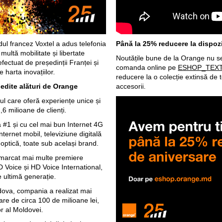
dul francez Voxtel a adus telefonia
Până la 25% reducere la dispozi
ultă mobilitate și libertate
Noutățile bune de la Orange nu se 
efectuat de președinții Franței și
comanda online pe
ESHOP_TEX
 harta inovațiilor.
reducere la o colecție extinsă de t
nedite alături de Orange
accesorii.
l care oferă experiențe unice și
,6 milioane de clienți.
#1 și cu cel mai bun Internet 4G
nternet mobil, televiziune digitală
ă optică, toate sub același brand.
 marcat mai multe premiere
 Voice și HD Voice International,
e ultimă generație.
dova, compania a realizat mai
are de circa 100 de milioane lei,
or al Moldovei.