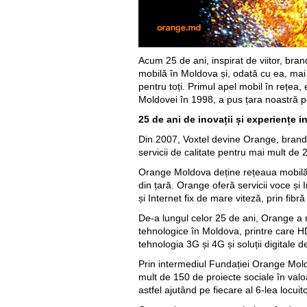
Acum 25 de ani, inspirat de viitor, bran
mobilă în Moldova și, odată cu ea, mai m
pentru toți. Primul apel mobil în rețea, 
Moldovei în 1998, a pus țara noastră pe
25 de ani de inovații și experiențe i
Din 2007, Voxtel devine Orange, brandu
servicii de calitate pentru mai mult de 2
Orange Moldova deține rețeaua mobilă 
din țară. Orange oferă servicii voce și I
și Internet fix de mare viteză, prin fibr
De-a lungul celor 25 de ani, Orange a
tehnologice în Moldova, printre care HD
tehnologia 3G și 4G și soluții digitale d
Prin intermediul Fundației Orange Mol
mult de 150 de proiecte sociale în valo
astfel ajutând pe fiecare al 6-lea locuit