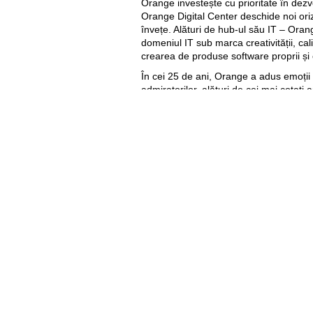
Orange investește cu prioritate în dezvo
Orange Digital Center deschide noi oriz
învețe. Alături de hub-ul său IT – Or
domeniul IT sub marca creativității, calită
crearea de produse software proprii și 
În cei 25 de ani, Orange a adus emoții ir
admiratorilor, alături de cei mai cotați ar
precum: Dan Balan, David Guetta, Sco
Buuren, Above and Beyond, Andrew Ray
25 GB cadou de aniversare pentru cl
Cu ocazia aniversării celor 25 de ani, 
surprize pentru clienții săi.
25 GB cadou de aniversare
poate fi 
Orange, prin aplicația My Orange, pân
Internet cadou este valabil 25 zile din 
orange.md/25ani
.