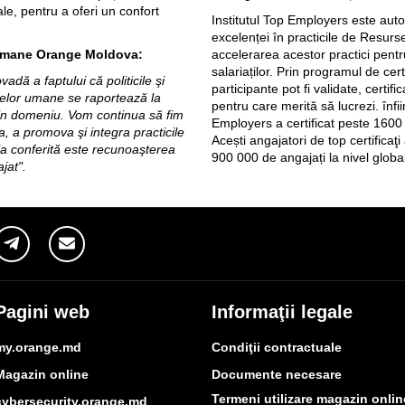
ale, pentru a oferi un confort
Institutul Top Employers este aut
excelenței în practicile de Resurs
 Umane Orange Moldova:
accelerarea acestor practici pentr
salariaților. Prin programul de cert
dă a faptului că politicile şi
participante pot fi validate, certif
selor umane se raportează la
pentru care merită să lucrezi. înfi
in domeniu. Vom continua să fim
Employers a certificat peste 1600 d
, a promova şi integra practicile
Acești angajatori de top certificaţi
ia conferită este recunoaşterea
900 000 de angajați la nivel global
ajat".
Pagini web
Informaţii legale
my.orange.md
Condiţii contractuale
Magazin online
Documente necesare
Termeni utilizare magazin onlin
cybersecurity.orange.md