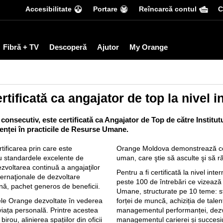
Accesibilitate
Portare
Reîncarcă contul
С
Fibră + TV
Descoperă
Ajutor
My Orange
ificată ca angajator de top la nivel i
consecutiv, este certificată ca Angajator de Top de către Institu
enței în practicile de Resurse Umane.
ificarea prin care este
Orange Moldova demonstrează cons
u standardele excelente de
uman, care ştie să asculte şi să r
voltarea continuă a angajaţilor
Pentru a fi certificată la nivel in
nternaţionale de dezvoltare
peste 100 de întrebări ce vizează
nă, pachet generos de beneficii.
Umane, structurate pe 10 teme: str
ele Orange dezvoltate în vederea
forței de muncă, achiziția de talen
 viața personală. Printre acestea
managementul performanței, dezv
irou, alinierea spațiilor din oficii
managementul carierei și succesiun