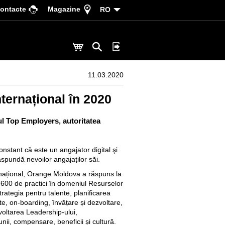
ontacte
Magazine
RO
11.03.2020
nternațional în 2020
tul Top Employers, autoritatea
tant că este un angajator digital şi
ăspundă nevoilor angajaților săi.
ternațional, Orange Moldova a răspuns la
 600 de practici în domeniul Resurselor
ategia pentru talente, planificarea
te, on-boarding, învățare și dezvoltare,
oltarea Leadership-ului,
ii, compensare, beneficii și cultură.