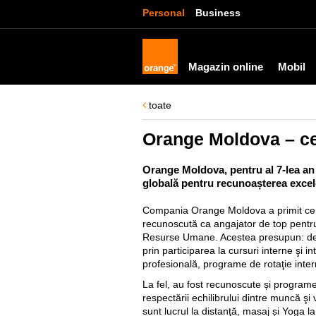
Personal
Business
Magazin online
Mobil
toate
Orange Moldova – cert
Orange Moldova, pentru al 7-lea an 
globală pentru recunoașterea excel
Compania Orange Moldova a primit cert
recunoscută ca angajator de top pentr
Resurse Umane. Acestea presupun: dez
prin participarea la cursuri interne şi i
profesională, programe de rotaţie inter
La fel, au fost recunoscute și program
respectării echilibrului dintre muncă şi
sunt lucrul la distanţă, masaj și Yoga la b