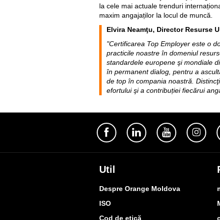
la cele mai actuale trenduri internațion
maxim angajaților la locul de muncă.
Elvira Neamţu, Director Resurse
"Certificarea Top Employer este o dova
practicile noastre în domeniul resur
standardele europene şi mondiale d
în permanent dialog, pentru a asculta
de top în compania noastră. Distincţ
efortului şi a contribuției fiecărui ang
Util
Despre Orange Moldova
ISO
Cod de etică