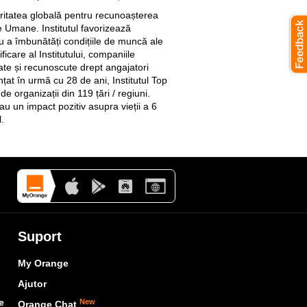
oritatea globală pentru recunoașterea
e Umane. Institutul favorizează
u a îmbunătăți condițiile de muncă ale
ificare al Institutului, companiile
icate și recunoscute drept angajatori
ințat în urmă cu 28 de ani, Institutul Top
e organizații din 119 țări / regiuni.
 au un impact pozitiv asupra vieții a 6
.
Suport
My Orange
Ajutor
e
New
Orange Chat