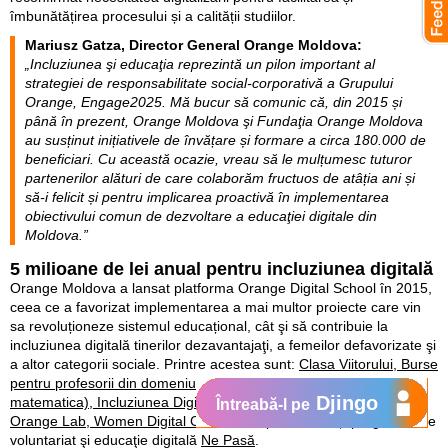
îmbunătățirea procesului și a calității studiilor.
Mariusz Gatza, Director General Orange Moldova:
„Incluziunea şi educaţia reprezintă un pilon important al
strategiei de responsabilitate social-corporativă a Grupului
Orange, Engage2025. Mă bucur să comunic că, din 2015 și
până în prezent, Orange Moldova şi Fundaţia Orange Moldova
au susținut inițiativele de învățare și formare a circa 180.000 de
beneficiari. Cu această ocazie, vreau să le mulțumesc tuturor
partenerilor alături de care colaborăm fructuos de atâția ani și
să-i felicit și pentru implicarea proactivă în implementarea
obiectivului comun de dezvoltare a educaţiei digitale din
Moldova.”
5 milioane de lei anual pentru incluziunea digitală
Orange Moldova a lansat platforma Orange Digital School în 2015,
ceea ce a favorizat implementarea a mai multor proiecte care vin
sa revoluționeze sistemul educațional, cât şi să contribuie la
incluziunea digitală tinerilor dezavantajaţi, a femeilor defavorizate şi
a altor categorii sociale. Printre acestea sunt:
Clasa Viitorului, Burse
pentru profesorii din domeniul STEM (stiinte, tehnologie,inginerie,
Djingo
matematica), Incluziunea Digitală Rurală, Orange WiFi Cafe,
Întreabă-l pe
Orange Lab, Women Digital Center
,
#SuperCoders
și programul de
voluntariat şi educaţie digitală
Ne Pasă
.