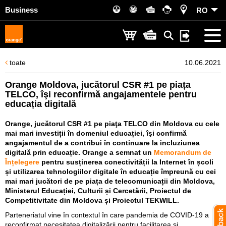
Business
RO
toate
10.06.2021
Orange Moldova, jucătorul CSR #1 pe piața
TELCO, îşi reconfirmă angajamentele pentru
educația digitală
Orange, jucătorul CSR #1 pe piaţa TELCO din Moldova cu cele
mai mari investiții în domeniul educației, îşi confirmă
angajamentul de a contribui în continuare la incluziunea
digitală prin educație. Orange a semnat un
Memorandum de
Înțelegere
pentru susținerea conectivității la Internet în școli
și utilizarea tehnologiilor digitale în educație împreună cu cei
mai mari jucători de pe piața de telecomunicații din Moldova,
Ministerul Educației, Culturii și Cercetării, Proiectul de
Competitivitate din Moldova și Proiectul TEKWILL.
Parteneriatul vine în contextul în care pandemia de COVID-19 a
reconfirmat necesitatea digitalizării pentru facilitarea și