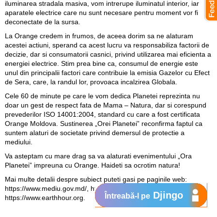
iluminarea stradala masiva, vom intrerupe iluminatul interior, iar
aparatele electrice care nu sunt necesare pentru moment vor fi
deconectate de la sursa.
La Orange credem in frumos, de aceea dorim sa ne alaturam
acestei actiuni, sperand ca acest lucru va responsabiliza factorii de
decizie, dar si consumatorii casnici, privind utilizarea mai eficienta a
energiei electrice. Stim prea bine ca, consumul de energie este
unul din principalii factori care contribuie la emisia Gazelor cu Efect
de Sera, care, la randul lor, provoaca incalzirea Globala.
Cele 60 de minute pe care le vom dedica Planetei reprezinta nu
doar un gest de respect fata de Mama – Natura, dar si corespund
prevederilor ISO 14001:2004, standard cu care a fost certificata
Orange Moldova. Sustinerea „Orei Planetei” reconfirma faptul ca
suntem alaturi de societate privind demersul de protectie a
mediului.
Va asteptam cu mare drag sa va alaturati evenimentului „Ora
Planetei” impreuna cu Orange. Haideti sa ocrotim natura!
Mai multe detalii despre subiect puteti gasi pe paginile web:
https://www.mediu.gov.md/
,
https://oraplanetei.greenmedia.md/
,
Djingo
Întreabă-l pe
https://www.earthhour.org
.