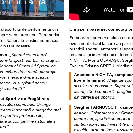
Uniți prin pasiune, conectați p
al sportului de performanță din
spre semnarea unui Parteneriat
Semnarea parteneriatului a avut l
ilor Naționale, susținând în acest
eveniment oficial la care au parti
 din țara noastră
practică sportul, antrenorii și sport
naționale și internaționale: Irin
dova
:
„Sportul conectează
NICHITA, Maria OLĂRAȘU, Serg
nii la sport. Suntem onorați să
Evelina-Cristina CREȚU, Vladimir 
General al Centrului Sportiv de
 fim alături de o nouă generație
Anastasia NICHITA, campioan
orie. Fiecare dintre aceștia
libere feminine
:
„Viața de spor
astre, ci și spiritul nostru
și chiar traumatisme. Suportul 
și excelență.”
acum, când suntem în pregătiri 
din cariera de sportivi.”
ui Sportiv de Pregătire a
oscători companiei Orange
Serghei TARNOVSCHI
, campi
ceasta înseamnă o pregătire mai
canoe:
„Colaborarea cu Orange
e sportive profesionale,
pentru noi, sportivii de perform
ate la competițiile naționale și
suntem apreciați. Investițiile în
res.”
excelăm și să obținem rezultate