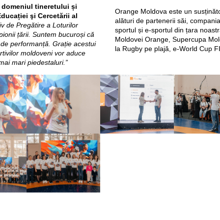
 domeniul tineretului și
Orange Moldova este un susținător 
ducației şi Cercetării al
alături de partenerii săi, compani
iv de Pregătire a Loturilor
sportul și e-sportul din țara noast
ionii țării. Suntem bucuroși că
Moldovei Orange, Supercupa Mol
i de performanță. Grație acestui
la Rugby pe plajă, e-World Cup F
rtivilor moldoveni vor aduce
mai mari piedestaluri.”