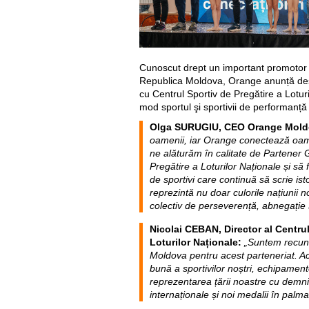
Cunoscut drept un important promotor 
Republica Moldova, Orange anunță de
cu Centrul Sportiv de Pregătire a Lotur
mod sportul şi sportivii de performanță
Olga SURUGIU, CEO Orange Mol
oamenii, iar Orange conectează oame
ne alăturăm în calitate de Partener 
Pregătire a Loturilor Naționale și să
de sportivi care continuă să scrie ist
reprezintă nu doar culorile națiunii no
colectiv de perseverență, abnegație 
Nicolai CEBAN, Director
al Centrul
Loturilor Naționale
:
„Suntem recun
Moldova pentru acest parteneriat. A
bună a sportivilor noștri, echipament
reprezentarea țării noastre cu demnit
internaționale și noi medalii în palma