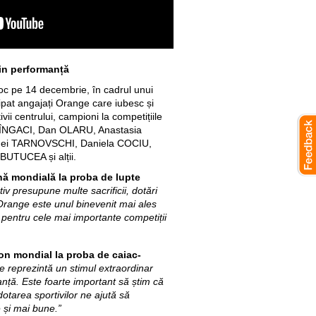
rin performanță
oc pe 14 decembrie, în cadrul unui
cipat angajați Orange care iubesc și
ivii centrului, campioni la competițiile
a RÎNGACI, Dan OLARU, Anastasia
hei TARNOVSCHI, Daniela COCIU,
BUTUCEA și alții.
ă mondială la proba de lupte
tiv presupune multe sacrificii, dotări
Orange este unul binevenit mai ales
pentru cele mai importante competiții
on mondial la proba de caiac-
 reprezintă un stimul extraordinar
anță. Este foarte important să știm că
 dotarea sportivilor ne ajută să
 și mai bune.”