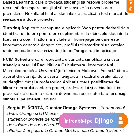
Based Learning, care provoacă studenţii să rezolve probleme
reale, să descopere soluţii şi să se lanseze în dezvoltarea
proiectelor. Rezultatul final al stagiului de practică a fost marcat de
realizarea a două proiecte:
Tutoring App
care presupune o aplicație Web pentru doritorii de a
identifica un tutore pentru ore suplimentare la obiectele studiate la
liceu și nu doar. Platforma include un homepage pe care este
informația generală despre site, profilul utilizatorilor și un catalog
unde se poate de vizualizat toți tutorii înregistrați în aplicație.
FCIM Schedule
care reprezintă o variantă simplificată și user-
friendly a orarului Facultății de Calculatoare, Informatică și
Microelectronică a Universității Tehnice a Moldovei. Această idee a
apărut din dorința de a ușura navigarea în cadrul orarului atât a
studenţilor, cât şi a profesorilor. Aplicația oferă posibilitatea de
filtrare a orarului conform grupei, profesorului și cabinetului, iar
procesul de creare a orarului devine mai ușor datorită unui design
simplu și pe înțelesul tuturor.
Sergiu PLĂCINTĂ, Director Orange Systems
:
„Parteneriatul
dintre Orange și UTM este în permanentă dezvoltare. Oferim
studenților proiecte de formare profesională continuă și
Djingo
Întreabă-l pe
dezvoltare de cursuri certificate, programe de internship și
ulterioară angajare la Orange Moldova sau Orange Systems.”