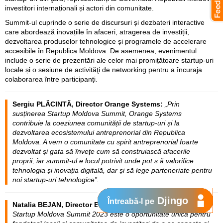
investitori internaționali și actori din comunitate.
Summit-ul cuprinde o serie de discursuri și dezbateri interactive
care abordează inovațiile în afaceri, atragerea de investiții,
dezvoltarea produselor tehnologice și programele de accelerare
accesibile în Republica Moldova. De asemenea, evenimentul
include o serie de prezentări ale celor mai promițătoare startup-uri
locale și o sesiune de activităţi de networking pentru a încuraja
colaborarea între participanți.
Sergiu PLĂCINTĂ, Director Orange Systems:
„Prin
susținerea Startup Moldova Summit, Orange Systems
contribuie la coeziunea comunității de startup-uri și la
dezvoltarea ecosistemului antreprenorial din Republica
Moldova. A vem o comunitate cu spirit antreprenorial foarte
dezvoltat și gata să învețe cum să construiască afacerile
proprii, iar summit-ul e locul potrivit unde pot s ă valorifice
tehnologia și inovația digitală, dar și să lege parteneriate pentru
noi startup-uri tehnologice”.
Djingo
Întreabă-l pe
Natalia BEJAN, Director Executiv al Startup Moldova :
„
Startup Moldova Summit 2023 este o oportunitate unică pentru