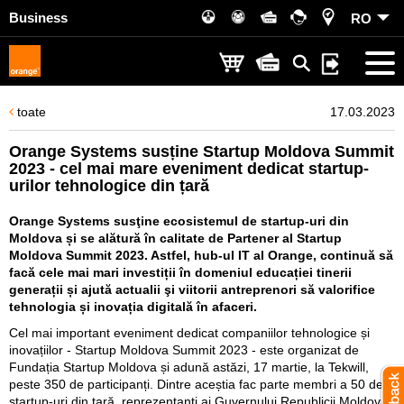
Business
RO
toate
17.03.2023
Orange Systems susține Startup Moldova Summit
2023 - cel mai mare eveniment dedicat startup-
urilor tehnologice din țară
Orange Systems susţine ecosistemul de startup-uri din
Moldova și se alătură în calitate de Partener al Startup
Moldova Summit 2023. Astfel, hub-ul IT al Orange, continuă să
facă cele mai mari investiții în domeniul educației tinerii
generații și ajută actualii şi viitorii antreprenori să valorifice
tehnologia și inovația digitală în afaceri.
Cel mai important eveniment dedicat companiilor tehnologice și
inovațiilor - Startup Moldova Summit 2023 - este organizat de
Fundația Startup Moldova și adună astăzi, 17 martie, la Tekwill,
peste 350 de participanți. Dintre aceștia fac parte membri a 50 de
startup-uri din ţară, reprezentanți ai Guvernului Republicii Moldova,