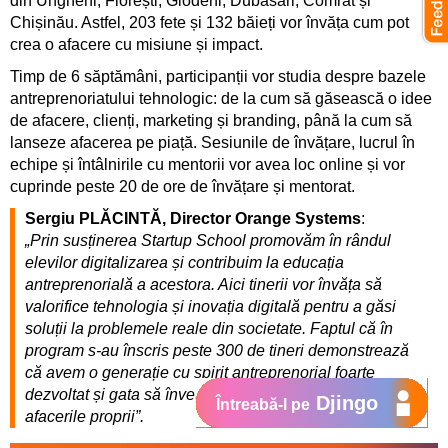
din Ungheni, Florești, Glodeni, Dubăsari, Comrat și
Chișinău. Astfel, 203 fete și 132 băieți vor învăța cum pot
crea o afacere cu misiune și impact.
Timp de 6 săptămâni, participanții vor studia despre bazele
antreprenoriatului tehnologic: de la cum să găsească o idee
de afacere, clienți, marketing și branding, până la cum să
lanseze afacerea pe piață. Sesiunile de învățare, lucrul în
echipe și întâlnirile cu mentorii vor avea loc online și vor
cuprinde peste 20 de ore de învățare și mentorat.
Sergiu PLĂCINTĂ, Director Orange Systems
:
„Prin susținerea Startup School promovăm în rândul
elevilor digitalizarea și contribuim la educația
antreprenorială a acestora. Aici tinerii vor învăța să
valorifice tehnologia și inovația digitală pentru a găsi
soluții la problemele reale din societate. Faptul că în
program s-au înscris peste 300 de tineri demonstrează
că avem o generație cu spirit antreprenorial foarte
dezvoltat și gata să învețe cum pot să construiască
Djingo
Întreabă-l pe
afacerile proprii”.