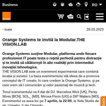
Business
RO
toate
28.03.2023
Orange Systems te invită la Modular.THE
VISION.LAB
Orange Systems susține Modular, platforma unde fiecare
profesionist IT poate testa o reţetă perfectă pentru distracţie
și te invită să călătorești în alte realități prin intermediul
inovației tehnologice.
THE VISION.LAB este un eveniment experimental care combină
locația și sunetul. La baza evenimentului stă ideea de a promova
conceptul de IT creativ, în care credem la Orange Systems, şi pe
care vrem să-l comunicăm şi celor pasionaţi de muzică şi tech.
Tonul evenimentului va fi dat de DJ: Marcelina Wick [UK], Perky
Wires [BCN], SOL_ [MD], Mircea-Florin [UG] și DIP Watters [MD].
Evenimentul va avea loc pe
7 aprilie, la 22:00
, la Xela Studio de pe
str. Uzinelor, 5 din Chișinău.