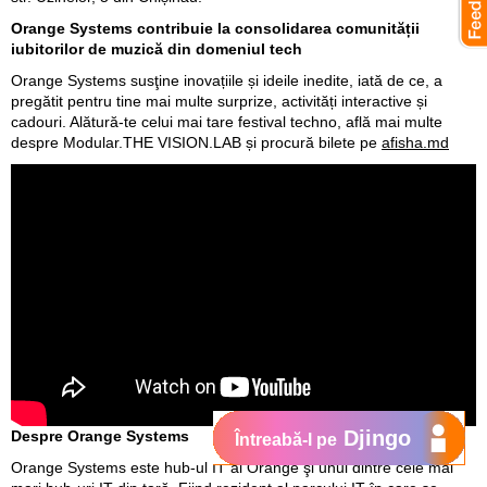
Orange Systems contribuie la consolidarea comunității
iubitorilor de muzică din domeniul tech
Orange Systems susţine inovațiile și ideile inedite, iată de ce, a
pregătit pentru tine mai multe surprize, activități interactive și
cadouri. Alătură-te celui mai tare festival techno, află mai multe
despre Modular.THE VISION.LAB și procură bilete pe
afisha.md
Djingo
Despre Orange Systems
Întreabă-l pe
Orange Systems este hub-ul IT al Orange şi unul dintre cele mai