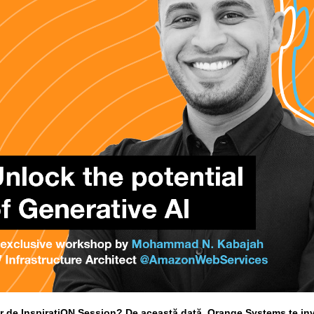
or de InspiratiON Session? De această dată,
Orange Systems
te inv