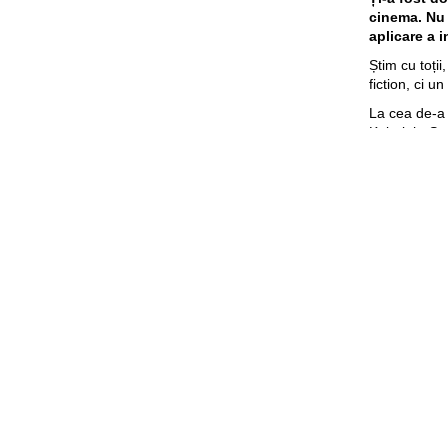
cinema. Nu 
aplicare a i
Știm cu toții
fiction, ci u
La cea de-a 
Kabajah
, Se
tehnologie l
industria IT
Evenimentul 
le participan
instrumentele
InspiratiON
cel Mare și 
Accesul la e
formular de
eveniment, v
Condiții de 
La evenimen
studenți sa