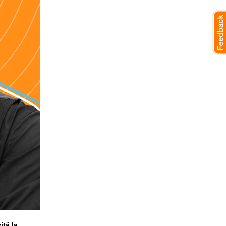
ită la