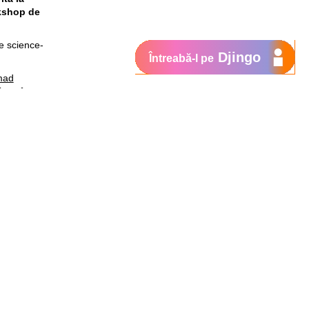
rkshop de
de science-
Djingo
Întreabă-l pe
mad
ltant în
ă în
I”, oferindu-
im,
vardul Ștefan
acest
i un loc la
tehnologic,