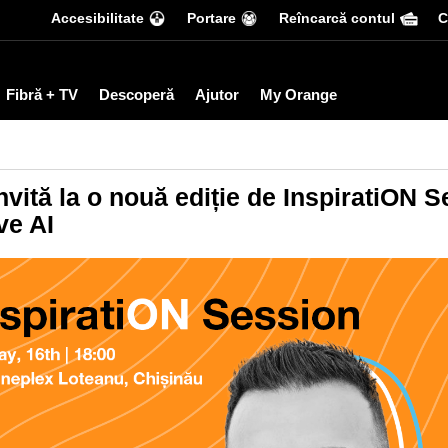
Accesibilitate
Portare
Reîncarcă contul
С
Fibră + TV
Descoperă
Ajutor
My Orange
vită la o nouă ediție de InspiratiON S
ve AI