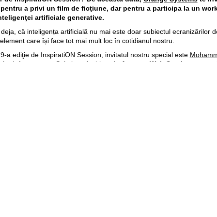
pentru a privi un film de ficţiune, dar pentru a participa la un wo
nteligenţei artificiale generative.
, deja, că inteligența artificială nu mai este doar subiectul ecranizărilor 
n element care își face tot mai mult loc în cotidianul nostru.
9-a ediţie de InspiratiON Session, invitatul nostru special este
Moham
nior Infrastructure Solutions Architect la
Amazon Web Services
, consu
a Coleman Research Group și antreprenor cu peste 12 ani de experienț
, care a lucrat la companii precum Nvidia, Cisco și Amazon.
își propune să abordeze subiectul „Unlock the potential of Generative A
ților ocazia să afle cum pot să creeze un produs digital folosind, la max
 de inteligență artificială generativă.
 Session va avea loc pe
16 mai, ora 18:00,
la
Cineplex Loteanu
, bule
Sfânt 103.
veniment este gratuit, însă pentru a participa, te rugăm să completezi 
 înregistrare
, până pe data de
8 mai
. În cazul în care vei reuşi să prinz
om reveni cu o invitație pe adresa de e-mail indicată în formular.
participare:
t pot participa specialiștii din domeniul IT, antreprenorii din domeniul 
u absolvenți ai unei facultăți în domeniul tech.