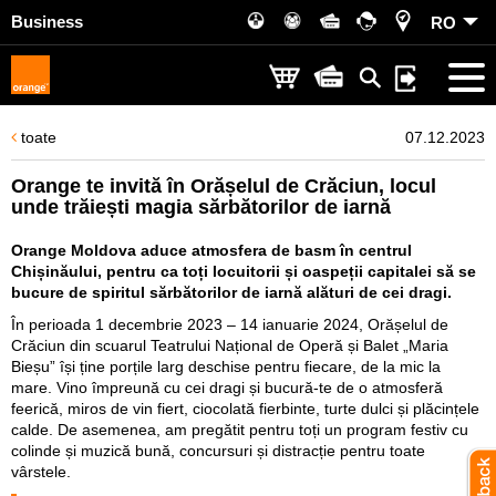
Business
RO
toate
07.12.2023
Orange te invită în Orășelul de Crăciun, locul
unde trăiești magia sărbătorilor de iarnă
Orange Moldova aduce atmosfera de basm în centrul
Chișinăului, pentru ca toți locuitorii și oaspeții capitalei să se
bucure de spiritul sărbătorilor de iarnă alături de cei dragi.
În perioada 1 decembrie 2023 – 14 ianuarie 2024, Orășelul de
Crăciun din scuarul Teatrului Național de Operă și Balet „Maria
Bieșu” își ține porțile larg deschise pentru fiecare, de la mic la
mare. Vino împreună cu cei dragi și bucură-te de o atmosferă
feerică, miros de vin fiert, ciocolată fierbinte, turte dulci și plăcințele
calde. De asemenea, am pregătit pentru toți un program festiv cu
colinde și muzică bună, concursuri și distracție pentru toate
vârstele.