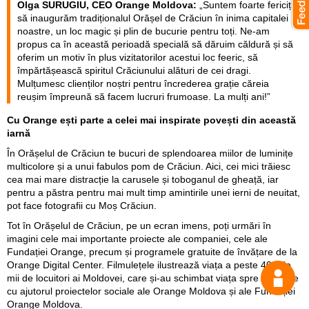
Olga SURUGIU, CEO Orange Moldova:
„Suntem foarte fericiți
să inaugurăm tradiționalul Orășel de Crăciun în inima capitalei
noastre, un loc magic și plin de bucurie pentru toți. Ne-am
propus ca în această perioadă specială să dăruim căldură și să
oferim un motiv în plus vizitatorilor acestui loc feeric, să
împărtășească spiritul Crăciunului alături de cei dragi.
Mulțumesc clienților noștri pentru încrederea grație căreia
reușim împreună să facem lucruri frumoase. La mulți ani!”
Cu Orange ești parte a celei mai inspirate povești din această
iarnă
În Orășelul de Crăciun te bucuri de splendoarea miilor de luminițe
multicolore și a unui fabulos pom de Crăciun. Aici, cei mici trăiesc
cea mai mare distracție la carusele și toboganul de gheață, iar
pentru a păstra pentru mai mult timp amintirile unei ierni de neuitat,
pot face fotografii cu Moș Crăciun.
Tot în Orășelul de Crăciun, pe un ecran imens, poți urmări în
imagini cele mai importante proiecte ale companiei, cele ale
Fundației Orange, precum și programele gratuite de învățare de la
Orange Digital Center. Filmulețele ilustrează viața a peste 400 de
mii de locuitori ai Moldovei, care și-au schimbat viața spre mai bine
cu ajutorul proiectelor sociale ale Orange Moldova și ale Fundației
Orange Moldova.