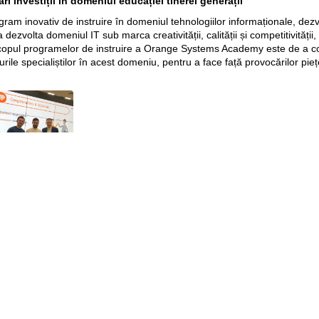
i investiții în domeniul educației tinerei generații
 inovativ de instruire în domeniul tehnologiilor informaționale, dezv
zvolta domeniul IT sub marca creativității, calității și competitivități
 Scopul programelor de instruire a Orange Systems Academy este de a con
durile specialiștilor în acest domeniu, pentru a face față provocărilor pi
Pagini web
Informaţii legale