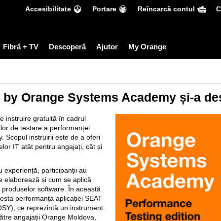
Accesibilitate
Portare
Reîncarcă contul
С
Fibră + TV
Descoperă
Ajutor
My Orange
 by Orange Systems Academy și-a dese
e instruire gratuită în cadrul
ilor de testare a performanței
copul instruirii este de a oferi
or IT atât pentru angajați, cât și
 experiență, participanții au
se elaborează și cum se aplică
i produselor software. În această
a testa performanța aplicației SEAT
Y), ce reprezintă un instrument
 către angajații Orange Moldova,