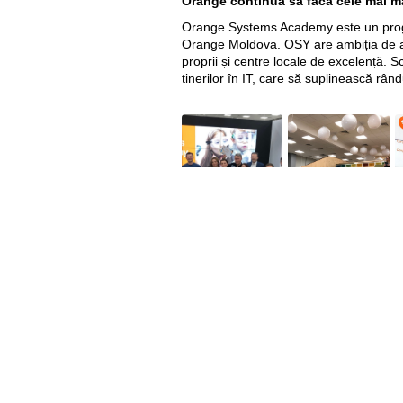
Orange continuă să facă cele mai mar
Orange Systems Academy este un program
Orange Moldova. OSY are ambiția de a de
proprii și centre locale de excelență.
tinerilor în IT, care să suplinească rân
Util