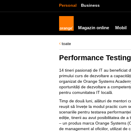
Personal
Business
Magazin online
Mobil
toate
Performance Testing
14 tineri pasionați de IT au beneficiat d
primului curs de dezvoltare a capacităț
organizat de Orange Systems Academy. S
oportunități de dezvoltare a competențel
pentru comunitatea IT locală.
Timp de două luni, alături de mentori cu
reușit să învețe la modul practic cum 
scenariile pentru testarea performanțe
ediție, tinerii au avut posibilitatea de 
– un produs marca Orange Systems (OS
de management al oficiilor, utilizat de