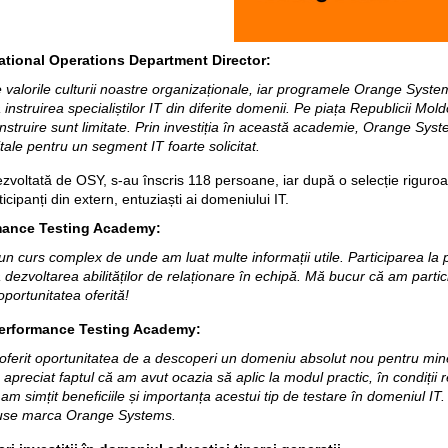
ational Operations Department Director:
e valorile culturii noastre organizaționale, iar programele Orange Sys
instruirea specialiștilor IT din diferite domenii. Pe piața Republicii Mold
instruire sunt limitate. Prin investiția în această academie, Orange Sys
ale pentru un segment IT foarte solicitat.
voltată de OSY, s-au înscris 118 persoane, iar după o selecție riguroasă
icipanți din extern, entuziaști ai domeniului IT.
mance Testing Academy:
 curs complex de unde am luat multe informații utile. Participarea la
 dezvoltarea abilităților de relaționare în echipă. Mă bucur că am parti
ortunitatea oferită!
erformance Testing Academy:
erit oportunitatea de a descoperi un domeniu absolut nou pentru mine,
apreciat faptul că am avut ocazia să aplic la modul practic, în condiții rea
am simțit beneficiile și importanța acestui tip de testare în domeniul I
oduse marca Orange Systems.