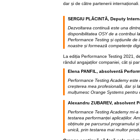
dar și de către partenerii internaționali.
SERGIU PLĂCINTĂ,
Deputy Intern
Dezvoltarea continuă este una dintr
disponibilitatea OSY de a contribui la 
Performance Testing și opțiunile de 
noastre și formează competențe digit
La ediția Performance Testing 2021, dez
rândul angajaților companiei, cât și part
Elena PANFIL, absolventă Perfor
Performance Testing Academy este un
creșterea mea profesională, dar și la
mulțumesc Orange Systems pentru op
Alexandru ZUBAREV, absolvent P
Performance Testing Academy mi-a of
testarea performanței aplicațiilor. Am 
obținute pe parcursul programului și 
unică, prin testarea mai multor pr