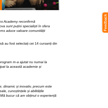
tems Academy reconfirmă
ova sunt puțini specialiști în sfera
tems aduce valoare comunității
 au fost selectați cei 14 cursanți din
 program m-a ajutat nu numai la
cipat la această academie și
 dinamic și inovativ, precum este
le, cunoștințele și abilitățile
T. Mă bucur că am obținut o experiență