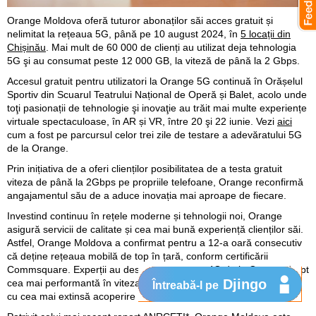
Orange Moldova oferă tuturor abonaților săi acces gratuit și
nelimitat la rețeaua 5G, până pe 10 august 2024, în
5 locații din
Chișinău
. Mai mult de 60 000 de clienți au utilizat deja tehnologia
5G şi au consumat peste 12 000 GB, la viteză de până la 2 Gbps.
Accesul gratuit pentru utilizatori la Orange 5G continuă în Orășelul
Sportiv din Scuarul Teatrului Național de Operă și Balet, acolo unde
toţi pasionații de tehnologie şi inovaţie au trăit mai multe experiențe
virtuale spectaculoase, în AR și VR, între 20 şi 22 iunie. Vezi
aici
cum a fost pe parcursul celor trei zile de testare a adevăratului 5G
de la Orange.
Prin inițiativa de a oferi clienților posibilitatea de a testa gratuit
viteza de până la 2Gbps pe propriile telefoane, Orange reconfirmă
angajamentul său de a aduce inovația mai aproape de fiecare.
Investind continuu în rețele moderne și tehnologii noi, Orange
asigură servicii de calitate și cea mai bună experiență clienților săi.
Astfel, Orange Moldova a confirmat pentru a 12-a oară consecutiv
că deține rețeaua mobilă de top în țară, conform certificării
Commsquare. Experții au desemnat rețeaua 4G de la Orange drept
Djingo
cea mai performantă în viteza de descărcare a Internetului Mobil,
Întreabă-l pe
cu cea mai extinsă acoperire 4G pentru 99% din populație.