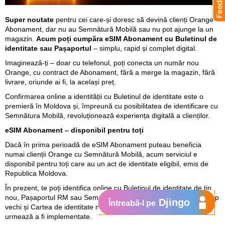
Super noutate
pentru cei care-și doresc să devină clienți Orange
Abonament, dar nu au Semnătură Mobilă sau nu pot ajunge la un
magazin.
Acum poți cumpăra
eSIM
Abonament
cu Buletinul de
identitate
sau Pașaportul
– simplu, rapid și complet digital.
Imaginează-ți – doar cu telefonul, poți conecta un număr nou
Orange, cu contract de Abonament, fără a merge la magazin, fără
livrare, oriunde ai fi, la același preț.
Confirmarea online a identității cu Buletinul de identitate este o
premieră în Moldova și, împreună cu posibilitatea de identificare cu
Semnătura Mobilă, revoluționează experiența digitală a clienților.
eSIM
Abonament – disponibil pentru toți
Dacă în prima perioadă de eSIM Abonament puteau beneficia
numai clienții Orange cu Semnătură Mobilă, acum serviciul e
disponibil pentru toți care au un act de identitate eligibil, emis de
Republica Moldova.
În prezent, te poți identifica online cu Buletinul de identitate de tip
nou, Pașaportul RM sau Semnătura Mobilă Orange. Buletinul de tip
Djingo
Întreabă-l pe
vechi și Cartea de identitate nu sunt deocamdată eligibile, dar
urmează a fi implementate.