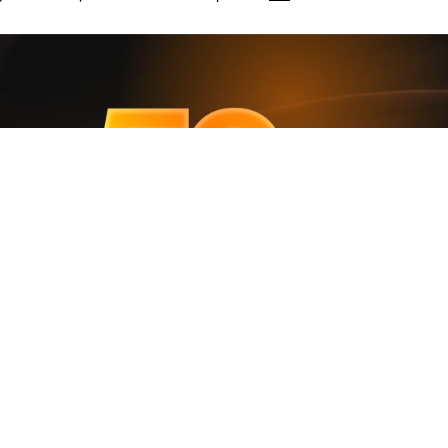
r
e
la
onament
tunci probabil că ți se va părea mai atractivă reducerea la Abonament.
eferi o reducere de 50% la plata Abonamentului, timp de 12 luni.
care te atrage cel mai mult. Vino în magazinele Orange ca să nu o ratez