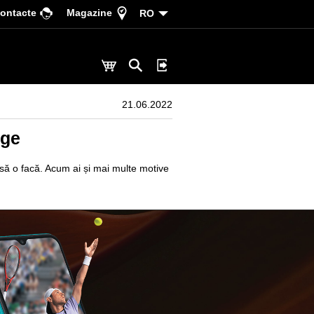
ontacte
Magazine
RO
21.06.2022
nge
 să o facă. Acum ai și mai multe motive