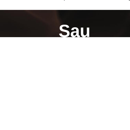
Sau
primeșt
Detalii aici
Reducere 50% la Ab
Poate nu ai nevoie de un smartphone. A
spune consultantului din magazin că pr
Portează-ţi numărul și primește oferta 