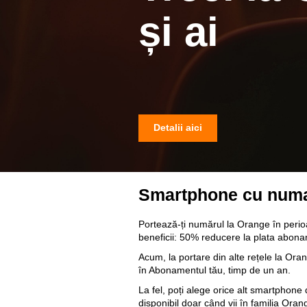
și ai
Detalii aici
Smartphone cu numai
Portează-ți numărul la Orange în peri
beneficii: 50% reducere la plata abon
Acum, la portare din alte rețele la Or
în Abonamentul tău, timp de un an.
La fel, poți alege orice alt smartphone d
disponibil doar când vii în familia Oran