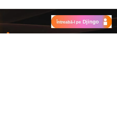
Djingo
Întreabă-l pe
educere
 Abonament
 Când îți portezi numărul la Orange,
i.