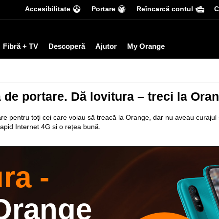
Accesibilitate
Portare
Reîncarcă contul
С
Fibră + TV
Descoperă
Ajutor
My Orange
de portare. Dă lovitura – treci la Ora
re pentru toți cei care voiau să treacă la Orange, dar nu aveau curajul
apid Internet 4G și o rețea bună.
ra -
 Orange