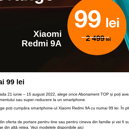
Xiaomi
Redmi 9A
 99 lei
oada 21 iunie – 15 august 2022, alege orice Abonament TOP și poți avea
amentului sau super-reducere la un smartphone.
ange poți cumpăra smartphone-ul Xiaomi Redmi 9A cu numai 99 lei. În p
in oferta de portare pentru tine sau pentru cineva din familie și vei fi s
ge din altă rețea. Vezi modelele disponibile
aici