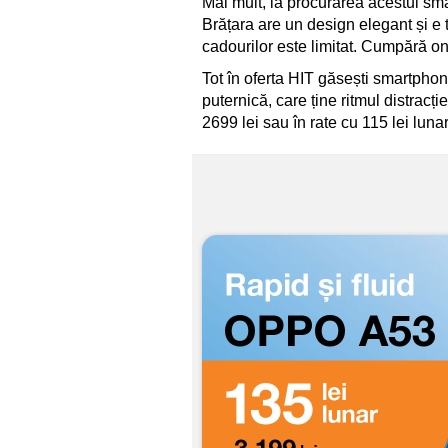
Mai mult, la procurarea acestui sm
Brățara are un design elegant și e t
cadourilor este limitat. Cumpără o
Tot în oferta HIT găsești smartpho
puternică, care ține ritmul distracți
2699 lei sau în rate cu 115 lei l