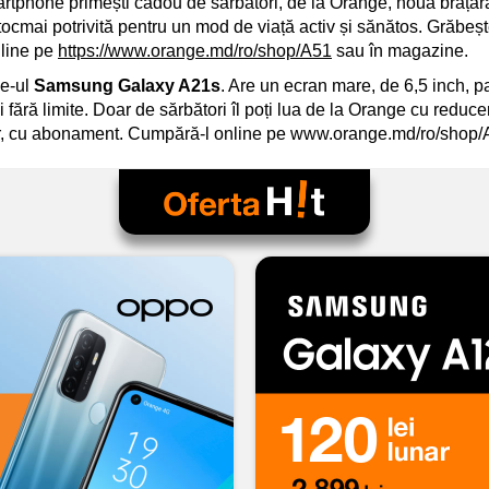
artphone primești cadou de sărbători, de la Orange, noua brăța
ocmai potrivită pentru un mod de viață activ și sănătos. Grăbește
nline pe
https://www.orange.md/ro/shop/A51
sau în magazine.
ne-ul
Samsung Galaxy A21s
. Are un ecran mare, de 6,5 inch, pa
ei fără limite. Doar de sărbători îl poți lua de la Orange cu reduce
unar, cu abonament. Cumpără-l online pe www.orange.md/ro/shop