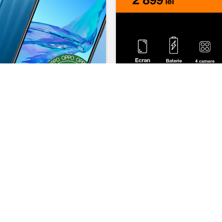
ori mai mult Internet în abonamentul 
u un abonament mobil nou.
generoase pentru toți clienții săi – atât pentru cei noi, cât și pen
ge, transferă numărul de la PrePay sau treci la Orange cu numă
n abonamentul tău timp de 1 an întreg. Acum vei avea de trei ori 