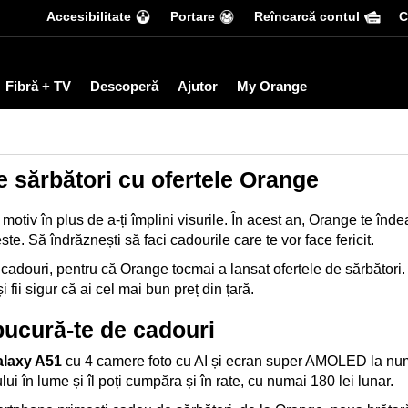
Accesibilitate
Portare
Reîncarcă contul
С
Fibră + TV
Descoperă
Ajutor
My Orange
e sărbători cu ofertele Orange
otiv în plus de a-ți împlini visurile. În acest an, Orange te înde
te. Să îndrăznești să faci cadourile care te vor face fericit.
cadouri, pentru că Orange tocmai a lansat ofertele de sărbători.
fii sigur că ai cel mai bun preț din țară.
 bucură-te de cadouri
laxy A51
cu 4 camere foto cu AI și ecran super AMOLED la num
i în lume și îl poți cumpăra și în rate, cu numai 180 lei lunar.