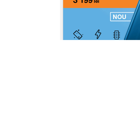
Primește cadou De 3 
Un telefon nou e tocmai potrivit c
De sărbători, Orange vine cu daruri 
conectează un Abonament mobil Oran
cadou „de 3 ori mai mult Internet” î