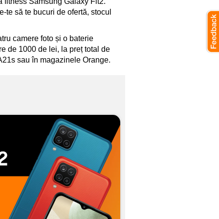
ră fitness Samsung Galaxy Fit2.
-te să te bucuri de ofertă, stocul
tru camere foto și o baterie
re de 1000 de lei, la preț total de
/A21s sau în magazinele Orange.