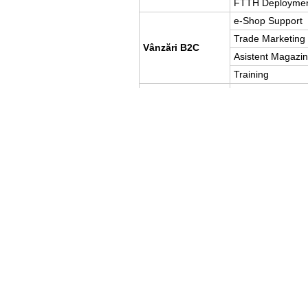
FTTH Deployme
e-Shop Support
Trade Marketing
Vânzări B2C
Asistent Magazi
Training
ICT Specialist
Vânzări B2B
Vânzător Clienţi 
Raportare financ
Contabilitate
Financiar
Achiziţii
Depozit
Dezvoltare canal
Serviciul clienți
Asistent Serviciul
Mai multe detalii despre activităţile fiec
necesare faţă de candidaţi, pot fi acc