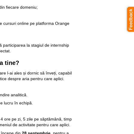
din fiecare domeniu;
de cursuri online pe platforma Orange
ă participarea la stagiul de internship
ectat.
a tine?
re l-ai ales și dornic să înveți, capabil
ice despre aria pentru care aplici.
ndire analitică.
de lucru în echipă.
4 ore pe zi, 5 zile pe săptămână, timp
meniul de activitate pentru care aplici.
 începe din
28 septembrie
, pentru a