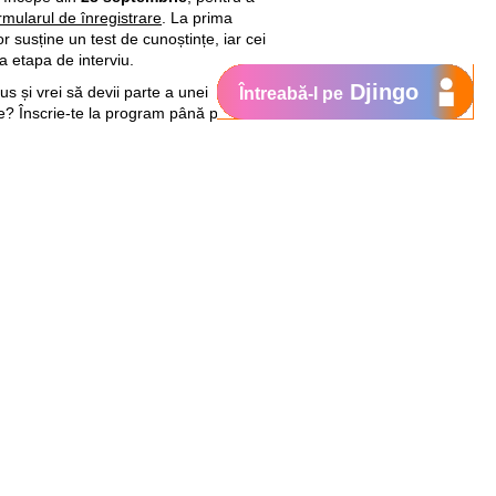
rmularul de înregistrare
. La prima
or susține un test de cunoștințe, iar cei
la etapa de interviu.
Djingo
s și vrei să devii parte a unei
Întreabă-l pe
e? Înscrie-te la program până pe
27
ultat la examenul de absolvire a
tea să se alăture familiei Orange.
uire JUMP, validează angajamentul
 de a contribui continuu la
e pe piața de muncă locală.
sunt disponibile pe