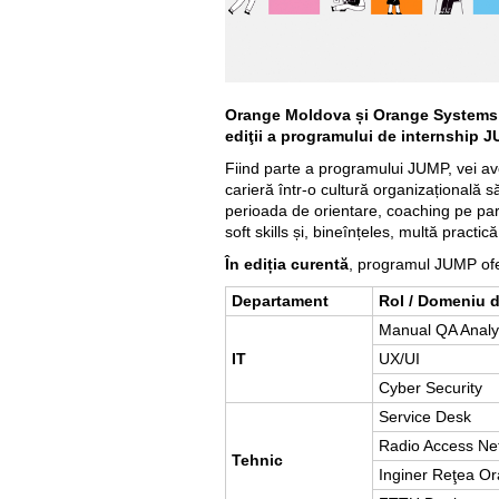
Orange Moldova și Orange Systems
ediţii a programului de internship J
Fiind parte a programului JUMP, vei avea
carieră într-o cultură organizațională s
perioada de orientare, coaching pe par
soft skills și, bineînțeles, multă practică
În ediția curentă
, programul JUMP of
Departament
Rol / Domeniu d
Manual QA Analy
IT
UX/UI
Cyber Security
Service Desk
Radio Access Ne
Tehnic
Inginer Reţea O