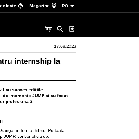
ontacte
Magazine
RO
17.08.2023
ru internship la
it cu succes ediţiile
 de internship JUMP şi au facut
lor profesională.
ui
 Orange, în format hibrid. Pe toată
p JUMP, vei beneficia de: