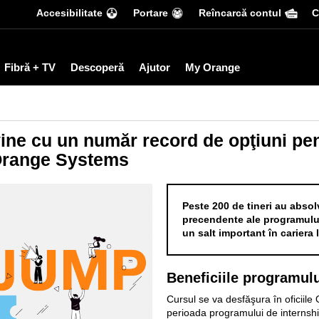
Accesibilitate
Portare
Reîncarcă contul
С
Fibră + TV
Descoperă
Ajutor
My Orange
ne cu un număr record de opţiuni pent
Orange Systems
Peste 200 de tineri au absolv
precendente ale programului
un salt important în cariera 
Beneficiile programul
Cursul se va desfăşura în oficiile
perioada programului de internshi