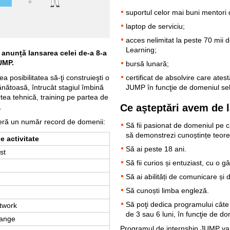
suportul celor mai buni mentori 
laptop de serviciu;
acces nelimitat la peste 70 mii 
Learning;
 anunță lansarea
celei de-a 8-a
UMP.
bursă lunară;
 posibilitatea să-ţi construieşti o
certificat de absolvire care atest
ănătoasă, întrucât stagiul îmbină
JUMP în funcţie de domeniul sel
tea tehnică, training pe partea de
Ce a
şteptări avem de l
.
eră un număr record de domenii:
Să fii pasionat de domeniul pe ca
să demonstrezi cunoștințe teoret
e activitate
Să ai peste 18 ani.
st
Să fii curios și entuziast, cu o gâ
Să ai abilități de comunicare și 
Să cunoști limba engleză.
Să poţi dedica programului câte 
twork
de 3 sau 6 luni, în funcţie de do
range
Programul de internship JUMP va