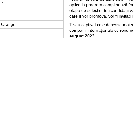
nt
aplica la program completează
fo
etapă de selecție, toți candidații v
care îl vor promova, vor fi invitați 
n Orange
Te-au captivat cele descrise mai su
companii internaționale cu renum
august 2023
.
Corporativi
Participanţii cu cel mai bun rez
iară
programului, vor avea posibilita
Organizarea programului de instr
Orange Moldova şi Orange Systems
dezvoltarea competențelor digital
e de comunicare cu clienţii
Mai multe detalii despre program 
 Clientelă
www.orange.md/jump
arui rol și care sunt cerințele
Ești gata? JUMP acum.
esate
pe acest link.