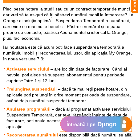
Pleci peste hotare la studii sau cu un contract temporar de muncă,
dar vrei să te asiguri că îţi păstrezi numărul mobil la întoarcere? La
Orange ai soluția optimă – Suspendarea Temporară a numărului,
care vine cu mai multe beneficii. Păstrezi numărul și rețeaua
proprie de contacte, păstrezi Abonamentul și istoricul la Orange,
plus, faci economii.
Iar noutatea este că acum poți face suspendarea temporară a
numărului mobil și reconectarea lui, ușor, din aplicația My Orange,
în noua
versiune 7.3:
Activarea serviciului
– are loc din data de facturare. Când ai
nevoie, poți alege să suspenzi abonamentul pentru perioade
cuprinse între 1 și 12 luni.
Prelungirea suspendării
– dacă te mai reții peste hotare, din
aplicație poți prelungi în orice moment perioada de suspendare,
având deja numărul suspendat temporar.
Anularea programării
– dacă ai programat activarea serviciului
Suspendare Temporară, dar te-ai răzgândit înainte de data de
facturare, poți anula această programare de sine stătător, din
Djingo
Întreabă-l pe
aplicație.
Reconectarea numărului
este disponibilă dacă numărul se află