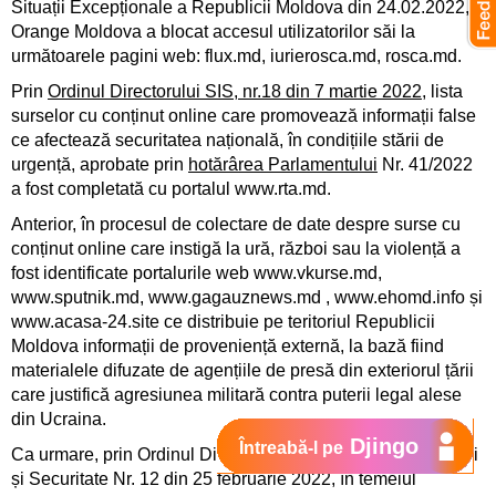
Situații Excepționale a Republicii Moldova din 24.02.2022,
Orange Moldova a blocat accesul utilizatorilor săi la
următoarele pagini web: flux.md, iurierosca.md, rosca.md.
Prin
Ordinul Directorului SIS, nr.18 din 7 martie 2022
, lista
surselor cu conținut online care promovează informații false
ce afectează securitatea națională, în condițiile stării de
urgență, aprobate prin
hotărârea Parlamentului
Nr. 41/2022
a fost completată cu portalul www.rta.md.
Anterior, în procesul de colectare de date despre surse cu
conținut online care instigă la ură, război sau la violență a
fost identificate portalurile web www.vkurse.md,
www.sputnik.md, www.gagauznews.md , www.ehomd.info și
www.acasa-24.site ce distribuie pe teritoriul Republicii
Moldova informații de proveniență externă, la bază fiind
materialele difuzate de agențiile de presă din exteriorul țării
care justifică agresiunea militară contra puterii legal alese
din Ucraina.
Djingo
Întreabă-l pe
Ca urmare, prin Ordinul Directorului Serviciului de Informații
și Securitate Nr. 12 din 25 februarie 2022, în temeiul