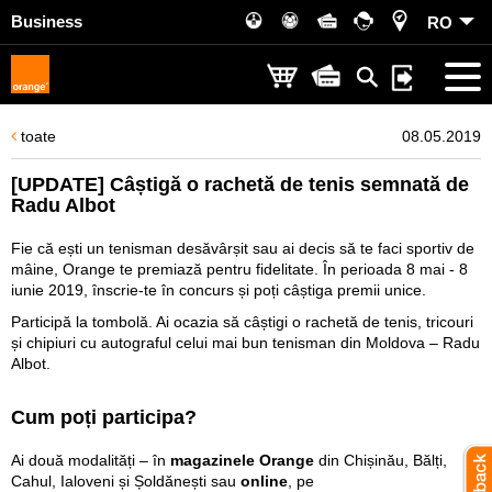
Business
RO
toate
08.05.2019
[UPDATE] Câștigă o rachetă de tenis semnată de
Radu Albot
Fie că ești un tenisman desăvârșit sau ai decis să te faci sportiv de
mâine, Orange te premiază pentru fidelitate. În perioada 8 mai - 8
iunie 2019, înscrie-te în concurs și poți câștiga premii unice.
Participă la tombolă. Ai ocazia să câștigi o rachetă de tenis, tricouri
și chipiuri cu autograful celui mai bun tenisman din Moldova – Radu
Albot.
Cum poți participa?
Ai două modalități – în
magazinele Orange
din Chișinău, Bălți,
Cahul, Ialoveni și Șoldănești sau
online
, pe