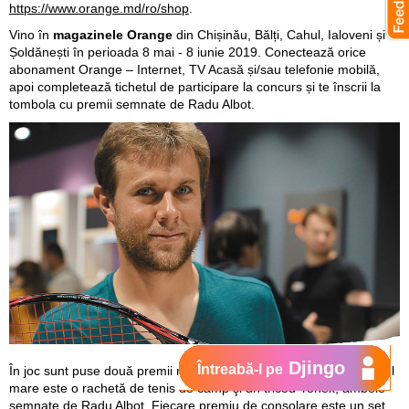
https://www.orange.md/ro/shop
.
Vino în
magazinele Orange
din Chișinău, Bălți, Cahul, Ialoveni și
Șoldănești în perioada 8 mai - 8 iunie 2019. Conectează orice
abonament Orange – Internet, TV Acasă și/sau telefonie mobilă,
apoi completează tichetul de participare la concurs și te înscrii la
tombola cu premii semnate de Radu Albot.
Djingo
Întreabă-l pe
În joc sunt puse două premii mari și 7 premii de consolare. Premiul
mare este o rachetă de tenis de câmp şi un tricou Yonex, ambele
semnate de Radu Albot. Fiecare premiu de consolare este un set