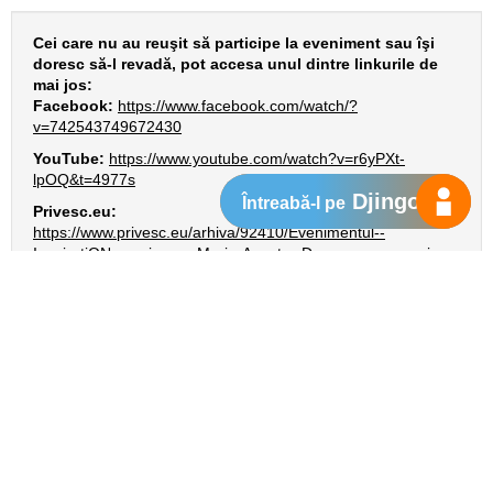
Cei care nu au reuşit să participe la eveniment sau îşi
doresc să-l revadă, pot accesa unul dintre linkurile de
mai jos:
Facebook:
https://www.facebook.com/watch/?
v=742543749672430
YouTube:
https://www.youtube.com/watch?v=r6yPXt-
lpOQ&t=4977s
Djingo
Întreabă-l pe
Privesc.eu:
https://www.privesc.eu/arhiva/92410/Evenimentul--
InspiratiON-session-cu-Maria-Axente--De-ce-avem-nevoie-
de-etica-in-inteligenta-artificiala--
Prin astfel de evenimente, Orange Systems își reiterează ambiția
de a dezvolta domeniul IT sub marca creativității, calității și
competitivității. Pe lângă discutarea subiectului în sine, evenimentul
a permis, de asemenea, Orange Systems să sprijine fetele și
femeile care ar putea dori să se regândească în domeniul IT și
tehnologie.