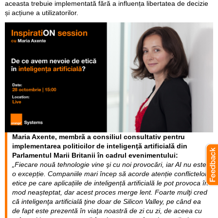
aceasta trebuie implementată fără a influența libertatea de decizie
și acțiune a utilizatorilor.
Maria Axente, membră a consiliul consultativ pentru
implementarea politicilor de inteligenţă artificială din
Parlamentul Marii Britanii în cadrul evenimentului:
„Fiecare nouă tehnologie vine şi cu noi provocări, iar AI nu este
o excepție. Companiile mari încep să acorde atenție conflictelor
etice pe care aplicațiile de inteligență artificială le pot provoca în
mod neașteptat, dar acest proces merge lent. Foarte mulţi cred
că inteligenţa artificială ţine doar de Silicon Valley, pe când ea
de fapt este prezentă în viaţa noastră de zi cu zi, de aceea cu