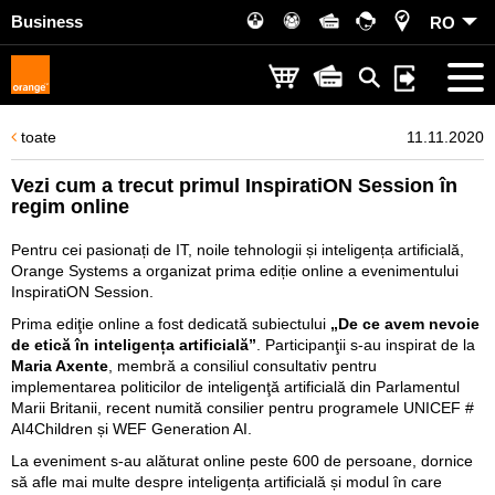
Business
RO
toate
11.11.2020
Vezi cum a trecut primul InspiratiON Session în
regim online
Pentru cei pasionați de IT, noile tehnologii și inteligența artificială,
Orange Systems a organizat prima ediție online a evenimentului
InspiratiON Session.
Prima ediţie online a fost dedicată subiectului
„De ce avem nevoie
de etică în inteligența artificială”
. Participanţii s-au inspirat de la
Maria Axente
, membră a consiliul consultativ pentru
implementarea politicilor de inteligenţă artificială din Parlamentul
Marii Britanii, recent numită consilier pentru programele UNICEF #
AI4Children și WEF Generation AI.
La eveniment s-au alăturat online peste 600 de persoane, dornice
să afle mai multe despre inteligența artificială și modul în care