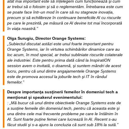
atât mai important este să înțelegem cum funcționează şi cum
ar trebui să o folosim şi să o reglementăm. Întrebarea este cum
se poate face într-un mod în care să nu stagneze inovația,
precum și să echilibreze în continuare beneficiile AI cu riscurile
pe care le prezintă, pe măsură ce AI devine tot mai încorporată
în viața noastră.”
Olga Surugiu, Director Orange Systems:
„Subiectul discutat astăzi este unul foarte important pentru
Orange Systems, iar în virtutea schimbărilor dinamice care au
loc acum, în mod special, ar trebui subliniate riscurile colaterale
ale industriei. Este pentru prima dată când la InspiratiON
session avem o invitată, o doamnă, şi suntem mândri de acest
lucru, pentru că unul dintre angajamentele Orange Systems
este de promova accesul la joburile tech şi IT în rândul
femeilor.”
Despre importanţa susţinerii femeilor în domeniul tech a
menţionat şi speakerul evenimentului:
: „Mă bucur că unul dintre obiectivele Orange Systems este de
a susține femeile din domeniul tech, pentru că aceasta este şi
una dintre cele mai frecvente probleme pe care le întâlnim în
AI. Sunt foarte puține femei care lucrează în AI. Recent s-au
făcut studii şi s-a ajuns la concluzia că sunt sub 18% la sută.”