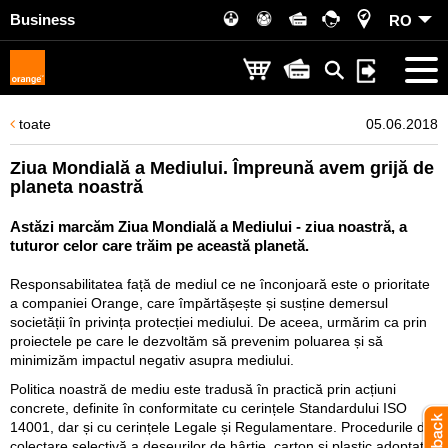
Business
RO
toate
05.06.2018
Ziua Mondială a Mediului. Împreună avem grijă de
planeta noastră
Astăzi marcăm Ziua Mondială a Mediului - ziua noastră, a
tuturor celor care trăim pe această planetă.
Responsabilitatea față de mediul ce ne înconjoară este o prioritate
a companiei Orange, care împărtășește și susține demersul
societății în privința protecției mediului. De aceea, urmărim ca prin
proiectele pe care le dezvoltăm să prevenim poluarea și să
minimizăm impactul negativ asupra mediului.
Politica noastră de mediu este tradusă în practică prin acțiuni
concrete, definite în conformitate cu cerințele Standardului ISO
14001, dar și cu cerințele Legale și Regulamentare. Procedurile de
colectare selectivă a deșeurilor de hârtie, carton și plastic adoptate