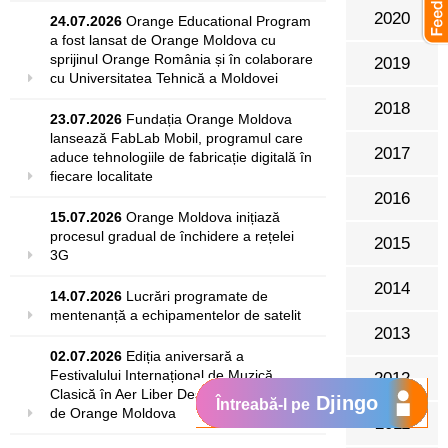
2020
24.07.2026
Orange Educational Program
Iunie
a fost lansat de Orange Moldova cu
sprijinul Orange România și în colaborare
2019
cu Universitatea Tehnică a Moldovei
Mai
2018
23.07.2026
Fundația Orange Moldova
Aprilie
lansează FabLab Mobil, programul care
2017
aduce tehnologiile de fabricație digitală în
Martie
fiecare localitate
2016
15.07.2026
Orange Moldova inițiază
Februarie
procesul gradual de închidere a rețelei
2015
3G
Ianuarie
2014
14.07.2026
Lucrări programate de
mentenanță a echipamentelor de satelit
2013
02.07.2026
Ediția aniversară a
Festivalului Internațional de Muzică
2012
Clasică în Aer Liber DescOperă, susținută
Djingo
Întreabă-l pe
de Orange Moldova
2011