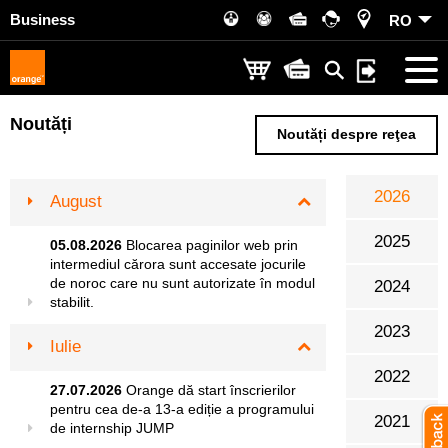
Business
RO
Noutăți
Noutăți despre reţea
2026
August
Decembrie
2025
05.08.2026
Blocarea paginilor web prin
Noiembrie
intermediul cărora sunt accesate jocurile
de noroc care nu sunt autorizate în modul
2024
Octombrie
stabilit.
2023
Septembri
Iulie
2022
August
27.07.2026
Orange dă start înscrierilor
pentru cea de-a 13-a ediție a programului
2021
de internship JUMP
Iulie