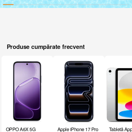
Produse cumpărate frecvent
OPPO A6X 5G
Apple iPhone 17 Pro
Tabletă App