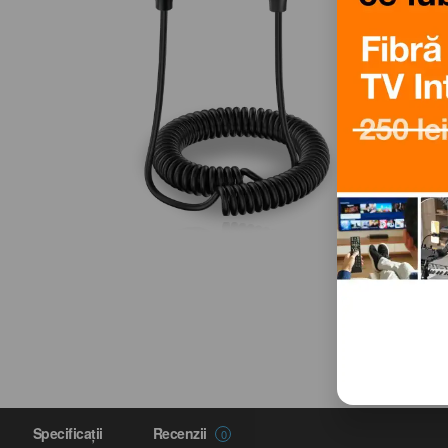
Specificaţii
Recenzii
0