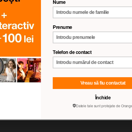
Nume
Compară produsul
Disponibilitatea produsului
cu livrare:
stoc disponibil
Prenume
în magazin:
stoc disponibil în
8
magazine
Telefon de contact
Vreau să fiu contactat
Închide
Datele tale sunt protejate de Orange