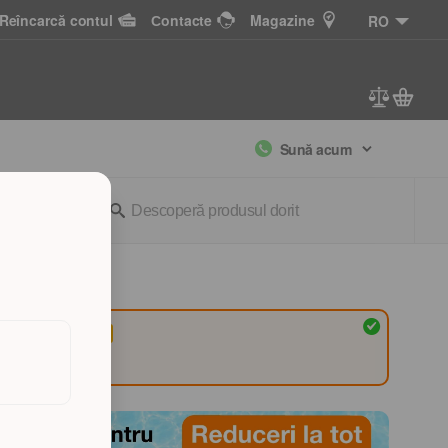
Reîncarcă contul
Сontacte
Magazine
RO
Sună acum
rii
-33
lei
296
lei
329
lei