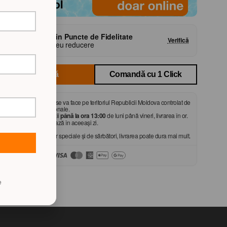
Reducere din Puncte de Fidelitate
Verifică
1 punct = 1 leu reducere
Cumpără
Comandă cu 1 Click
Livrarea produselor se va face pe teritoriul Republicii Moldova controlat de
autorităţile constituţionale.
La plasarea comenzii
până la ora 13:00
de luni până vineri, livrarea în or.
Chișinău se efectuează în aceeași zi.
*În perioada ofertelor speciale și de sărbători, livrarea poate dura mai mult.
Achită cu: