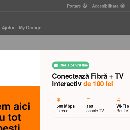
Portare
Accesibilitate
Ajutor
My Orange
ablete
Gadgeturi
Casă Inteligentă
Laptopuri
Acceso
Ofertă pentru tine
Conectează Fibră + TV
Interactiv
de 100 lei
Cablu adapter audio
pentru mașină UGREEN
500 Mbps
160
Wi-Fi 6
Bluetooh Receiver USB-
internet
canale TV
Router
A -> 3.5mm CM309