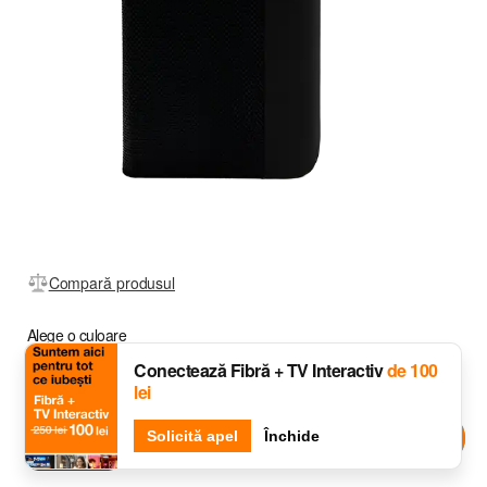
Compară produsul
Alege o culoare
Conectează Fibră + TV Interactiv
de 100
lei
Djingo
Solicită apel
Întreabă-l pe
Închide
Black