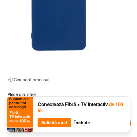
Compară produsul
Alege o culoare
Conectează Fibră + TV Interactiv
de 100
lei
Djingo
Solicită apel
Întreabă-l pe
Închide
Blue