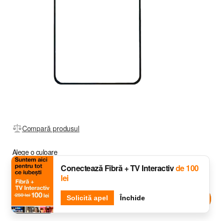
Compară produsul
Alege o culoare
Conectează Fibră + TV Interactiv
de 100
lei
Djingo
Solicită apel
Întreabă-l pe
Închide
Black