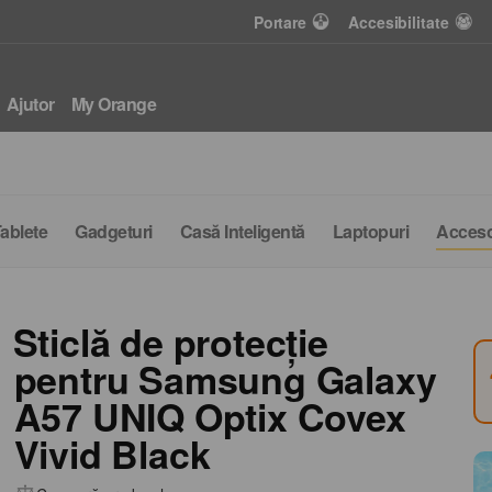
Portare
Accesibilitate
Ajutor
My Orange
ablete
Gadgeturi
Casă Inteligentă
Laptopuri
Acceso
Sticlă de protecție
pentru Samsung Galaxy
A57 UNIQ Optix Covex
Vivid Black