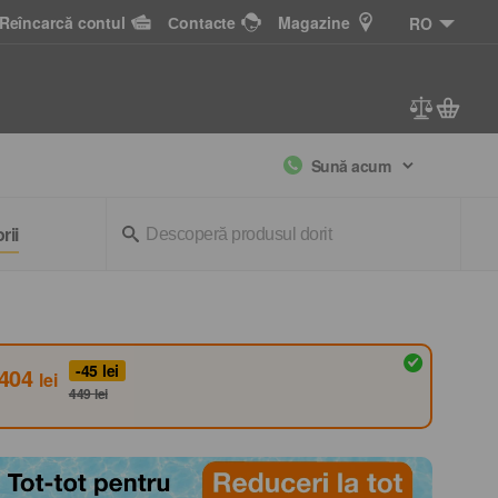
Reîncarcă contul
Сontacte
Magazine
RO
Sună acum
rii
-45
lei
404
lei
449
lei