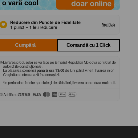
Reducere din Puncte de Fidelitate
Verifică
1 punct = 1 leu reducere
Cumpără
Comandă cu 1 Click
Livrarea produselor se va face pe teritoriul Republicii Moldova controlat de
autorităţile constituţionale.
La plasarea comenzii
până la ora 13:00
de luni până vineri, livrarea în or.
Chișinău se efectuează în aceeași zi.
*În perioada ofertelor speciale și de sărbători, livrarea poate dura mai mult.
Achită cu: