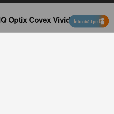
IQ Optix Covex Vivid
Djingo
Întreabă-l pe