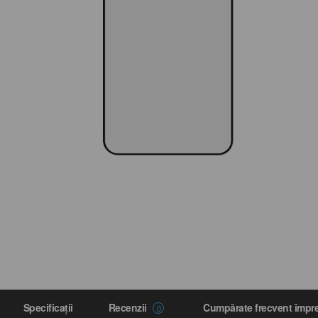
Specificaţii
Recenzii
Cumpărate frecvent împ
0