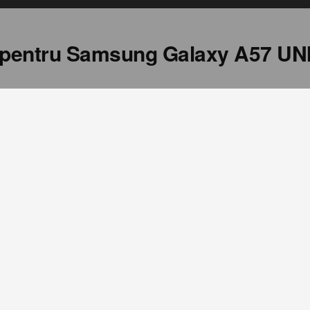
ie pentru Samsung Galaxy A57 UN
Format
 ecranului de la telefon
Optix Covex Vivid
er informativ și pot varia în funcție de regiune, versiunea
ducătorului.