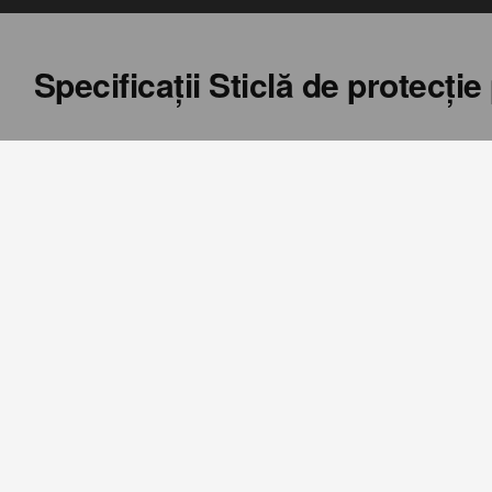
Specificaţii
Sticlă de protecț
Cod produs
Descriere
28911
Protejarea
Compatibilitate
Samsung Galaxy A57
Specificațiile, funcțiile și imaginile produsului au caract
software sau lotul de fabricație.
Pentru date actualizate şi complete, accesaţi pagina pro