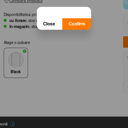
Compară produsul
Disponibilitatea produsului
cu livrare:
stoc disponibil
Close
Confirm
în magazin:
stoc disponibil în
15
magazine
Alege o culoare
Black
reună
3