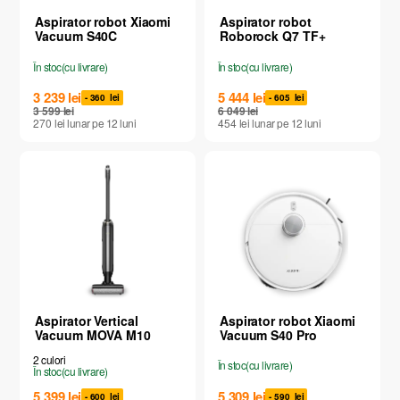
Aspirator robot Xiaomi
Aspirator robot
Vacuum S40C
Roborock Q7 TF+
În stoc
(
cu livrare
)
În stoc
(
cu livrare
)
3 239
lei
5 444
lei
- 360
lei
- 605
lei
3 599
lei
6 049
lei
270
lei
lunar
pe 12
luni
454
lei
lunar
pe 12
luni
Conectează Fibră + TV Interactiv
de 100
Aspirator Vertical
Aspirator robot Xiaomi
lei
Vacuum MOVA M10
Vacuum S40 Pro
Solicită apel
Închide
2
culori
În stoc
(
cu livrare
)
În stoc
(
cu livrare
)
5 399
lei
5 309
lei
- 600
lei
- 590
lei