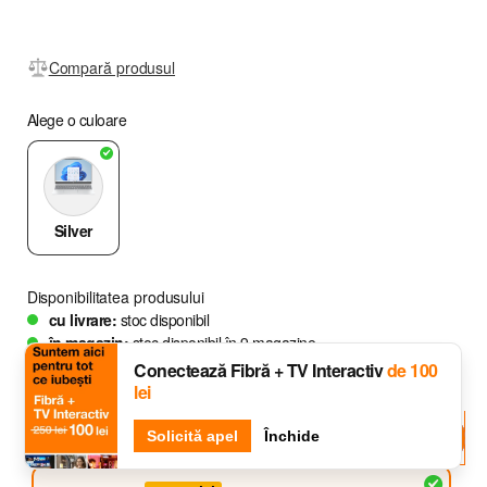
Compară produsul
Alege o culoare
Silver
Disponibilitatea produsului
cu livrare:
stoc disponibil
în magazin:
stoc disponibil în
9
magazine
Conectează Fibră + TV Interactiv
de 100
lei
cu Abonament
fără Abonament
Djingo
Solicită apel
Întreabă-l pe
Închide