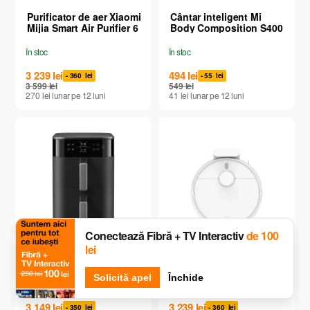
Purificator de aer Xiaomi
Cântar inteligent Mi
Mijia Smart Air Purifier 6
Body Composition S400
În stoc
În stoc
3 239
lei
494
lei
- 360
lei
- 55
lei
3 599
lei
549
lei
270
lei
lunar
pe 12
luni
41
lei
lunar
pe 12
luni
Conectează Fibră + TV Interactiv
de 100
Friteuză cu aer cald
Aspirator robot Xiaomi
lei
Xiaomi Smart Double
Vacuum S40C
Stack Air Fryer 12L
Solicită apel
Închide
În stoc
(
cu livrare
)
În stoc
(
cu livrare
)
3 149
lei
3 239
lei
- 350
lei
- 360
lei