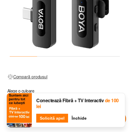
Compară produsul
Alege o culoare
Conectează Fibră + TV Interactiv
de 100
lei
Djingo
Solicită apel
Întreabă-l pe
Închide
Black