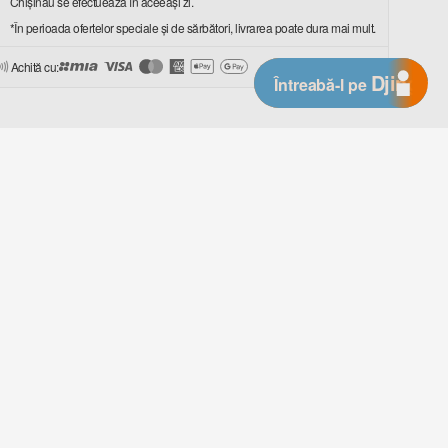
Chișinău se efectuează în aceeași zi.
*În perioada ofertelor speciale și de sărbători, livrarea poate dura mai mult.
Achită cu:
Djingo
Întreabă-l pe
rie 2-în-1 | 40 de minute