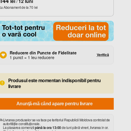
144
lei
/
12
luni
cu Abonament de la
70
lei
Reducere din Puncte de Fidelitate
Verifică
1 punct = 1 leu reducere
Produsul este momentan indisponibil pentru
livrare
Anunţă-mă când apare pentru livrare
Livrarea produselor se va face pe teritoriul Republicii Moldova controlat de
autorităţile constituţionale.
La plasarea comenzii
până la ora 13:00
de luni până vineri, livrarea în or.