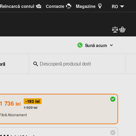
Reîncarcă contul
Сontacte
Magazine
RO
Sună acum
rii
-193
lei
1 736
lei
1 929
lei
Fără Abonament