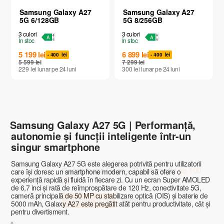
Samsung Galaxy A27
Samsung Galaxy A27
5G 6/128GB
5G 8/256GB
3
culori
3
culori
În stoc
În stoc
5 199
lei
6 899
lei
- 400
lei
- 400
lei
5 599
lei
7 299
lei
229
lei
lunar
pe 24
luni
300
lei
lunar
pe 24
luni
Samsung Galaxy A27 5G | Performanță,
autonomie și funcții inteligente într-un
singur smartphone
Samsung Galaxy A27 5G este alegerea potrivită pentru utilizatorii
Conectează Fibră + TV Interactiv
de 100
care își doresc un smartphone modern, capabil să ofere o
lei
experiență rapidă și fluidă în fiecare zi. Cu un ecran Super AMOLED
de 6,7 inci și rată de reîmprospătare de 120 Hz, conectivitate 5G,
cameră principală de 50 MP cu stabilizare optică (OIS) și baterie de
Solicită apel
Închide
5000 mAh, Galaxy A27 este pregătit atât pentru productivitate, cât și
pentru divertisment.